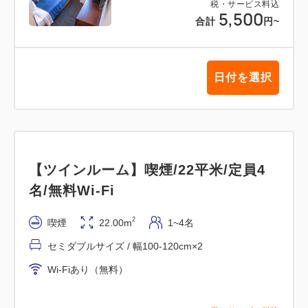
税・サービス料込
5,500
合計
円
~
日付を選択
【ツインルーム】喫煙/22平米/定員4
名/無料Wi-Fi
2
喫煙
22.00m
1~4名
セミダブルサイズ / 幅100-120cm×2
Wi-Fiあり（無料）