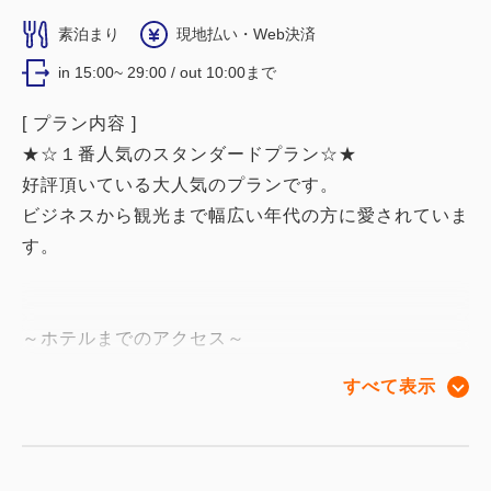
素泊まり
現地払い・Web決済
in 15:00~ 29:00 / out 10:00まで
[ プラン内容 ]
★☆１番人気のスタンダードプラン☆★
好評頂いている大人気のプランです。
ビジネスから観光まで幅広い年代の方に愛されていま
す。
～ホテルまでのアクセス～
JR京葉線「千葉みなと」駅 徒歩 約1分
すべて表示
千葉都市モノレール「千葉みなと」駅 徒歩 約2分
◆全プラン共通案内◆