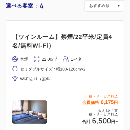
【チェックイン時間】15:00～29:00
4
選べる客室：
※チェックイン予定時刻が変更になる場合には必ずホ
テルリブマックス千葉みなと駅前(043-246-0110)ま
でご連絡をお願い致します。
【ツインルーム】禁煙/22平米/定員4
□料金は前払い制でございます。
名/無料Wi-Fi）
□シングルルーム ２名様以上の場合は添い寝でのご利
2
禁煙
22.00m
1~4名
用になります。
セミダブルサイズ / 幅100-120cm×2
Wi-Fiあり（無料）
□連泊中の清掃・タオル交換・アメニティの補充は希
望制でございます。（無料）
税・サービス料込
※清掃希望のお客様は午前１１時までに清掃札を出し
6,175
会員価格
円
て頂きますようお願い致します。
大人
1
名
1
室
税・サービス料込
6,500
合計
円
~
□当ホテルに駐車場・駐輪場はございません。