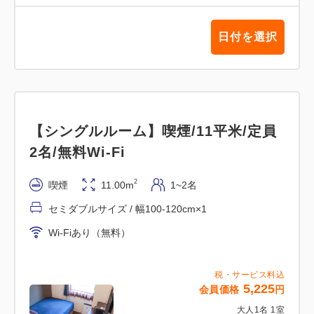
お車でお越しの際は近隣のパーキングをご利用下さい
ませ。提携は一切ございませんので、パーキングの場
日付を選択
所や料金等のご案内はできかねます。
【オンラインカード決済を選択されたお客様へ】
領収書の発行はWEBページからご印刷可能です。
施設からの発行は出来かねますので予めご了承頂きま
【シングルルーム】喫煙/11平米/定員
す様お願い申し上げます。
2名/無料Wi-Fi
2
喫煙
11.00m
1~2名
セミダブルサイズ / 幅100-120cm×1
Wi-Fiあり（無料）
税・サービス料込
5,225
会員価格
円
大人
1
名
1
室