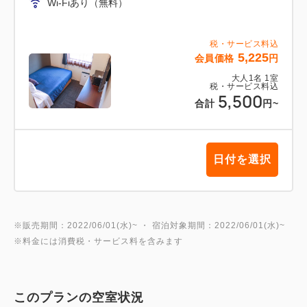
Wi-Fiあり（無料）
税・サービス料込
5,225
会員価格
円
大人
1
名
1
室
税・サービス料込
5,500
合計
円
~
日付を選択
※販売期間：2022/06/01(水)~ ・ 宿泊対象期間：2022/06/01(水)~
※料金には消費税・サービス料を含みます
このプランの空室状況