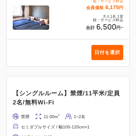
税・サービス料込
6,175
会員価格
円
大人
1
名
1
室
税・サービス料込
6,500
合計
円
~
日付を選択
【シングルルーム】禁煙/11平米/定員
2名/無料Wi-Fi
2
禁煙
11.00m
1~2名
セミダブルサイズ / 幅100-120cm×1