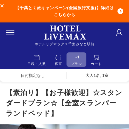
【千葉とく旅キャンペーン(全国旅行支援)】詳細は
こちらから
ホテルリブマックス千葉みなと駅前
日程・人数
客室
プラン
カート
日付指定なし
大人1名, 1室
【素泊り】【お子様歓迎】☆スタン
ダードプラン☆【全室スランバー
ランドベッド】