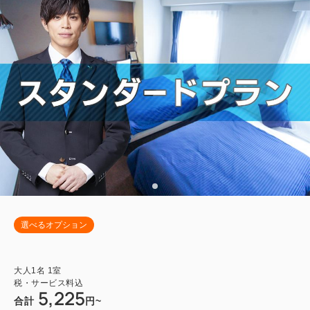
選べるオプション
大人
1
名
1
室
税・サービス料込
5,225
合計
円~