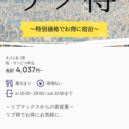
大人
1
名
1
室
税・サービス料込
4,037
合計
円~
素泊まり
現地払い
in 15:00~ 29:00 / out 10:00まで
～リブマックスからの新提案～
リブ得でお得にお気軽に。