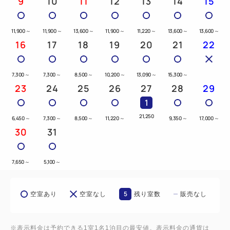
9
10
11
12
13
14
15
11,900
～
11,900
～
13,600
～
11,900
～
11,220
～
13,600
～
13,600
～
16
17
18
19
20
21
22
7,300
～
7,300
～
8,500
～
10,200
～
13,090
～
15,300
～
23
24
25
26
27
28
29
1
21,250
6,450
～
7,300
～
8,500
～
11,220
～
9,350
～
17,000
～
30
31
7,650
～
5,100
～
5
空室あり
空室なし
残り室数
販売なし
※表示料金は予約できる1室1名1泊目の最安値。表示料金の通貨は