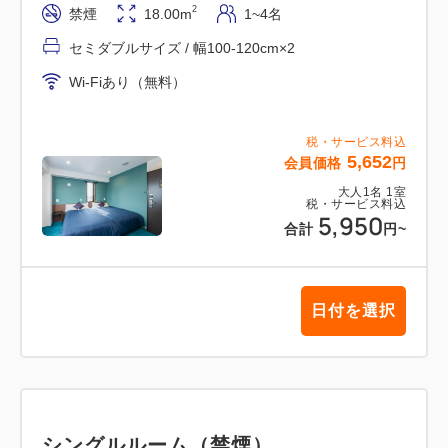
2
禁煙
18.00m
1~4名
セミダブルサイズ / 幅100-120cm×2
Wi-Fiあり（無料）
税・サービス料込
5,652
会員価格
円
大人
1
名
1
室
税・サービス料込
5,950
合計
円
~
日付を選択
シングルルーム（禁煙）