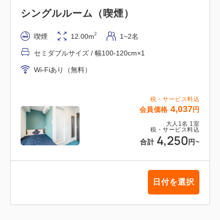
シングルルーム（喫煙）
2
喫煙
12.00m
1~2名
セミダブルサイズ / 幅100-120cm×1
Wi-Fiあり（無料）
税・サービス料込
4,037
会員価格
円
大人
1
名
1
室
税・サービス料込
4,250
合計
円
~
日付を選択