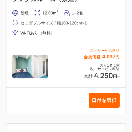
2
禁煙
12.00m
1~2名
セミダブルサイズ / 幅100-120cm×1
Wi-Fiあり（無料）
税・サービス料込
4,037
会員価格
円
大人
1
名
1
室
税・サービス料込
4,250
合計
円
~
日付を選択