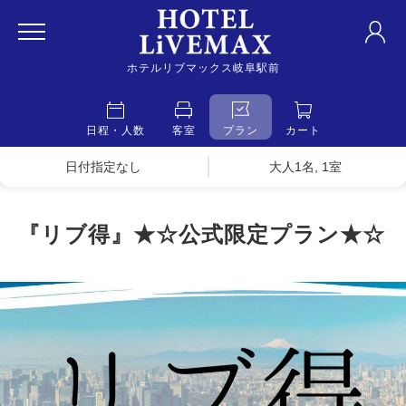
ホテルリブマックス岐阜駅前
日程・人数
客室
プラン
カート
日付指定なし
大人1名, 1室
『リブ得』★☆公式限定プラン★☆