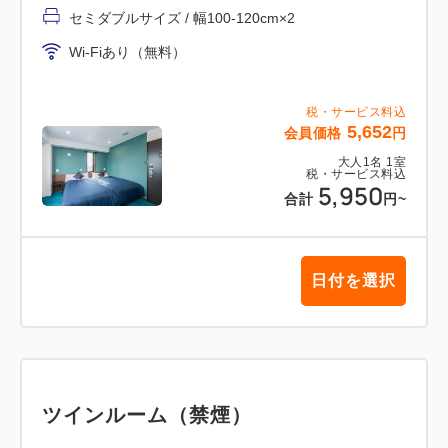
当館『ホテルリブマックス岐阜駅前』と『ホテルリブ
セミダブルサイズ / 幅100-120cm×2
マックス岐阜羽島駅前』をお間違いのないようご注意
Wi-Fiあり（無料）
下さい。
1.当日ご連絡の取れる携帯番号のご記入を必ずお願い
税・サービス料込
致します。
5,652
会員価格
円
2.領収書の必要な方は宛名をご記入下さい。
大人
1
名
1
室
3.提携駐車場はございません。
税・サービス料込
5,950
合計
円
~
4.荷物のお預かりはおこなっていません。予めご了承
下さい。
日付を選択
ツインルーム（禁煙）