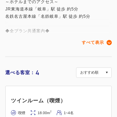
～ホテルまでのアクセス～
JR東海道本線「岐阜」駅 徒歩 約5分
名鉄名古屋本線「名鉄岐阜」駅 徒歩 約5分
◆全プラン共通案内◆
□料金は前払い制でございます。
すべて表示
◆連泊の客室清掃について◆
□連泊中の清掃・タオル交換・アメニティの補充は希
望制でございます。（無料）
※清掃希望のお客様は午前１１時までに清掃札を出し
4
選べる客室：
て頂きますようお願い致します。
【オンラインカード決済を選択されたお客様へ】
ツインルーム（喫煙）
領収書の発行はWEBページからご印刷可能です。
2
喫煙
18.00m
1~4名