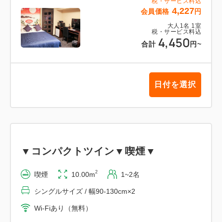
税・サービス料込
4,227
会員価格
円
大人
1
名
1
室
税・サービス料込
4,450
合計
円
~
日付を選択
▼コンパクトツイン▼喫煙▼
2
喫煙
10.00m
1~2名
シングルサイズ / 幅90-130cm×2
Wi-Fiあり（無料）