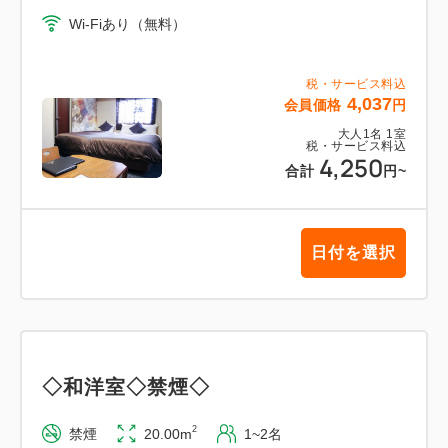
Wi-Fiあり（無料）
税・サービス料込
4,037
会員価格
円
大人
1
名
1
室
税・サービス料込
4,250
合計
円
~
日付を選択
◇和洋室◇禁煙◇
2
禁煙
20.00m
1~2名