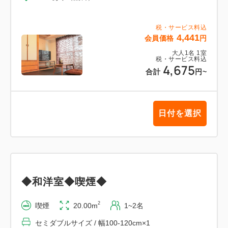
税・サービス料込
4,441
会員価格
円
大人
1
名
1
室
税・サービス料込
4,675
合計
円
~
日付を選択
◆和洋室◆喫煙◆
2
喫煙
20.00m
1~2名
セミダブルサイズ / 幅100-120cm×1