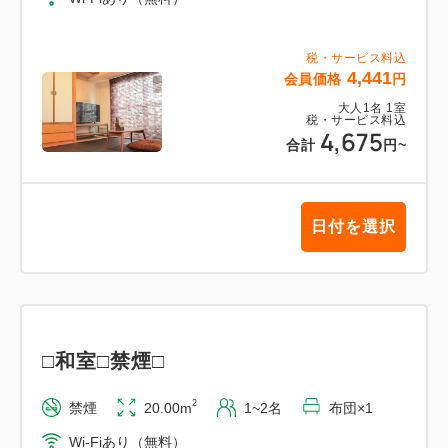
税・サービス料込
4,441
会員価格
円
大人
1
名
1
室
税・サービス料込
4,675
合計
円
~
日付を選択
□和室□禁煙□
2
禁煙
20.00m
1~2名
布団×1
Wi-Fiあり（無料）