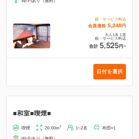
Wi-Fiあり（無料）
税・サービス料込
5,248
会員価格
円
大人
1
名
1
室
税・サービス料込
5,525
合計
円
~
日付を選択
■和室■喫煙■
2
喫煙
20.00m
1~2名
布団×1
Wi-Fiあり（無料）