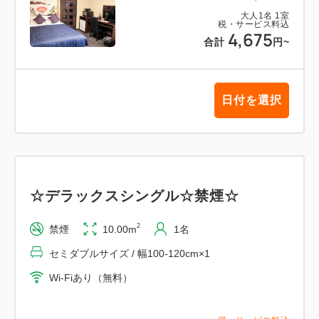
大人
1
名
1
室
税・サービス料込
4,675
合計
円
~
日付を選択
☆デラックスシングル☆禁煙☆
2
禁煙
10.00m
1名
セミダブルサイズ / 幅100-120cm×1
Wi-Fiあり（無料）