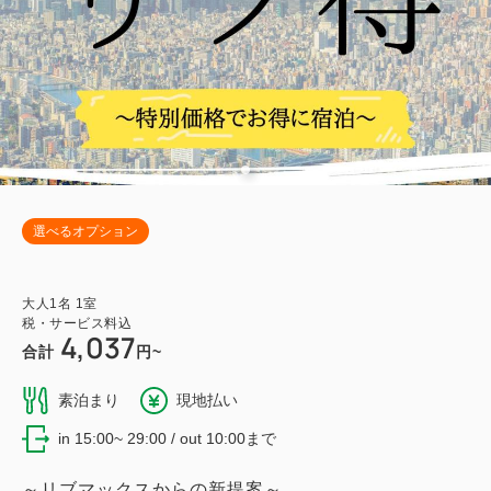
選べるオプション
大人
1
名
1
室
税・サービス料込
4,037
合計
円~
素泊まり
現地払い
in 15:00~ 29:00 / out 10:00まで
～リブマックスからの新提案～