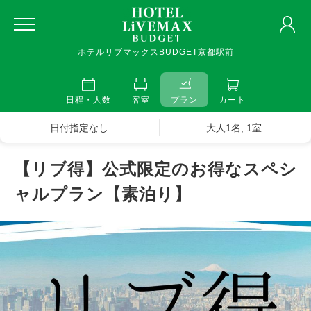
ホテルリブマックスBUDGET京都駅前
日程・人数
客室
プラン
カート
日付指定なし
大人1名, 1室
【リブ得】公式限定のお得なスペシ
ャルプラン【素泊り】