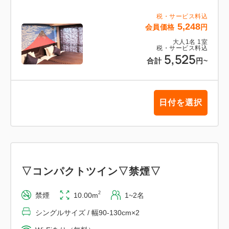
税・サービス料込
5,248
会員価格
円
大人
1
名
1
室
税・サービス料込
5,525
合計
円
~
日付を選択
▽コンパクトツイン▽禁煙▽
2
禁煙
10.00m
1~2名
シングルサイズ / 幅90-130cm×2