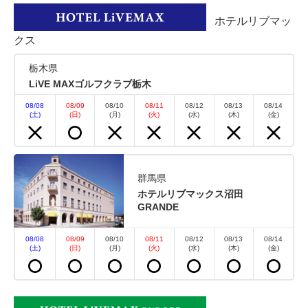
ホテルリブマッ
おすすめ
クス
朝食プチバイキング付きプラン
栃木県
LiVE MAXゴルフクラブ栃木
朝食
現地払い・Web決済
08/08
08/09
08/10
08/11
08/12
08/13
08/14
(土)
(日)
(月)
(火)
(水)
(木)
(金)
in 15:00~ 21:00 / out 10:00まで
朝食付きプランになります。 プチバイキング ドリ
群馬県
ンクバーは飲み放題です。 &#8203;料金：お一人様
ホテルリブマックス沼田
500円（税込） 【メニュー】 厚焼き玉子 または スク
GRANDE
ランブルエッグ ポテトサラダ または マカロニサラダ
肉じゃが または カレ...
08/08
08/09
08/10
08/11
08/12
08/13
08/14
(土)
(日)
(月)
(火)
(水)
(木)
(金)
空室なし
詳細