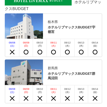
ホテルリブマッ
クスBUDGET
空室カレンダー
栃木県
ホテルリブマックスBUDGET宇
都宮
08/08
08/09
08/10
08/11
08/12
08/13
08/14
(土)
(日)
(月)
(火)
(水)
(木)
(金)
おすすめ
【スランバーランドベッド】スタ
群馬県
ンダードプラン【素泊り】※現金不
ホテルリブマックスBUDGET群
可
馬沼田
08/08
08/09
08/10
08/11
08/12
08/13
08/14
素泊まり
現地払い・Web決済
(土)
(日)
(月)
(火)
(水)
(木)
(金)
in 15:00~ 21:00 / out 10:00まで