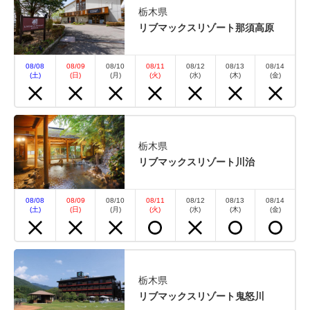
栃木県
【リブ得】通常プランより
リブマックスリゾート那須高原
15％OFF【素泊り】※現金不可
08/08
08/09
08/10
08/11
08/12
08/13
08/14
(土)
(日)
(月)
(火)
(水)
(木)
(金)
素泊まり
現地払い・Web決済
in 15:00~ 21:00 / out 10:00まで
※現金の取り扱いは出来かねます。 『リブ得』スタ
栃木県
リブマックスリゾート川治
ンダードプランより15％OFF！！ 1部屋につき駐車
場1台無料！ 【2025年8月9日 再開予定】 スパリゾー
トリブマックスの温泉施設が、8月9日より再開いた
08/08
08/09
08/10
08/11
08/12
08/13
08/14
(土)
(日)
(月)
(火)
(水)
(木)
(金)
します。 MAXCUBE真岡...
空室なし
詳細
栃木県
リブマックスリゾート鬼怒川