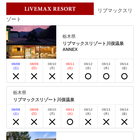
※現金の取り扱いは出来かねます。 【スタンダード
リブマックスリ
プラン】 1部屋につき駐車場1台無料！ 【2025年8月
ゾート
9日 再開予定】 スパリゾートリブマックスの温泉施
設が、8月9日より再開いたします。 MAXCUBE真岡
栃木県
にご宿泊のお客様も、ぜひご...
リブマックスリゾート川俣温泉
ANNEX
空室なし
詳細
08/08
08/09
08/10
08/11
08/12
08/13
08/14
(土)
(日)
(月)
(火)
(水)
(木)
(金)
空室カレンダー
栃木県
リブマックスリゾート川俣温泉
08/08
08/09
08/10
08/11
08/12
08/13
08/14
(土)
(日)
(月)
(火)
(水)
(木)
(金)
おすすめ