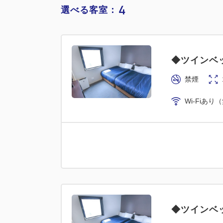
4
選べる客室：
◆ツインベ
禁煙
Wi-Fiあり
◆ツインベ