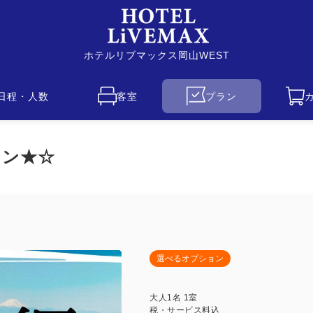
ホテルリブマックス岡山WEST
日程・人数
客室
プラン
ラン★☆
選べるオプション
大人
1
名
1
室
税・サービス料込