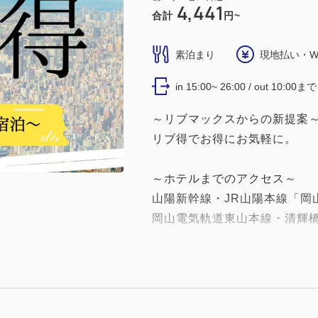
4,441
合計
円~
素泊まり
現地払い・W
in 15:00~ 26:00 / out 10:00まで
～リブマックスからの新提案
リブ得でお得にお気軽に。
～ホテルまでのアクセス～
山陽新幹線・JR山陽本線「岡山
岡山電気軌道東山本線・清輝橋
★ご連絡★
2021年6月4日より当面の
☆フロント営業時間 １５：
上記時間以外はフロントでの