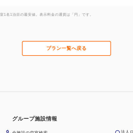
1室1名1泊目の最安値。表示料金の通貨は「円」です。
プラン一覧へ戻る
グループ施設情報
法人
全施設の空室検索