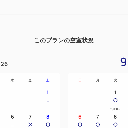
このプランの空室状況
9
26
木
金
土
日
月
火
1
1
11,050
～
6
7
8
6
7
8