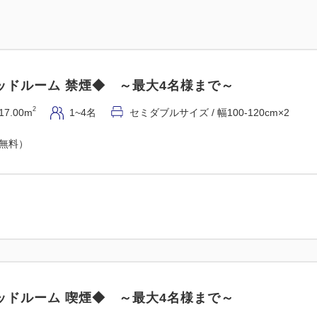
◆全プラン共通案内◆
□料金は前払い制でございます
□素泊りプランになります。
ッドルーム 禁煙◆ ～最大4名様まで～
2
17.00m
1~4名
セミダブルサイズ / 幅100-120cm×2
◆連泊の客室清掃について◆
□連泊中の清掃・タオル交換
（無料）
（無料）
※清掃希望のお客様は午前１
願い致します。
【オンラインカード決済を選
領収書の発行はWEBページか
施設からの発行は出来かねま
ッドルーム 喫煙◆ ～最大4名様まで～
げます。