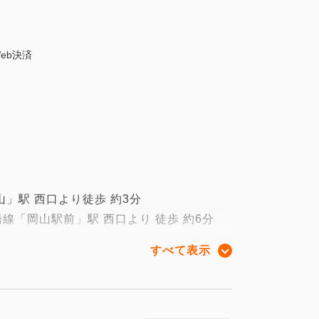
eb決済
～
」駅 西口より徒歩 約3分
線「岡山駅前」駅 西口より 徒歩 約6分
すべて表示
間、フロント営業時間を変更致します。
００～翌８：００
各種ご対応が出来かねます。