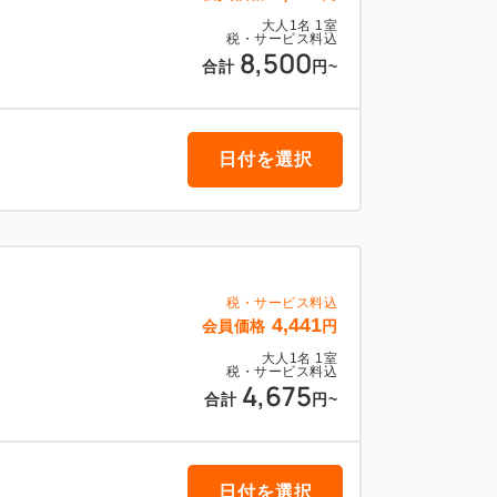
大人
1
名
1
室
税・サービス料込
8,500
合計
円
~
日付を選択
税・サービス料込
4,441
会員価格
円
大人
1
名
1
室
税・サービス料込
4,675
合計
円
~
日付を選択