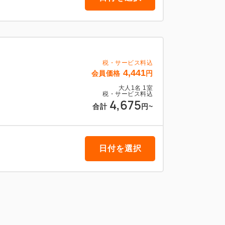
税・サービス料込
4,441
会員価格
円
大人
1
名
1
室
税・サービス料込
4,675
合計
円
~
日付を選択