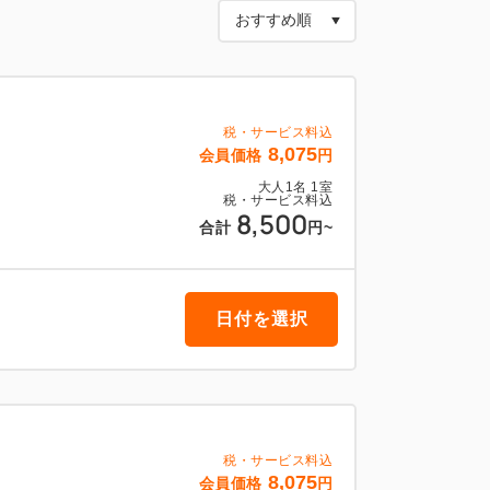
。
税・サービス料込
8,075
会員価格
円
大人
1
名
1
室
税・サービス料込
・アメニティの補充は希望制でございます。
8,500
合計
円
~
１時までに清掃札を出して頂きますようお
日付を選択
択されたお客様へ】
らご印刷可能です。
すので予めご了承頂きます様お願い申し上
税・サービス料込
8,075
会員価格
円