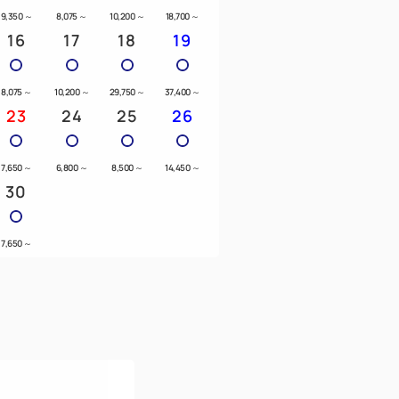
9,350
～
8,075
～
10,200
～
18,700
～
16
17
18
19
8,075
～
10,200
～
29,750
～
37,400
～
23
24
25
26
7,650
～
6,800
～
8,500
～
14,450
～
30
7,650
～