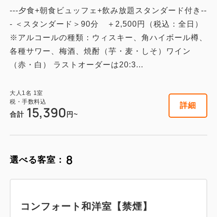
税・手数料込
17,575
---夕食+朝食ビュッフェ+飲み放題スタンダード付き--
会員価格
円~
- ＜スタンダード＞90分 ＋2,500円（税込：全日）
大人
1
名
1
室
税・手数料込
18,500
※アルコールの種類：ウィスキー、角ハイボール樽、
合計
円~
各種サワー、梅酒、焼酎（芋・麦・しそ）ワイン
（赤・白） ラストオーダーは20:3...
詳細
日付を選択
大人
1
名
1
室
税・手数料込
詳細
15,390
合計
円~
デザイナーズコーナーツインルーム
8
選べる客室：
【禁煙】
2
禁煙
35.00m
1~5名
セミダブルサイズ / 幅100-120cm×2
コンフォート和洋室【禁煙】