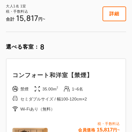
大人
1
名
1
室
税・手数料込
詳細
15,817
合計
円~
8
選べる客室：
コンフォート和洋室【禁煙】
2
禁煙
35.00m
1~6名
セミダブルサイズ / 幅100-120cm×2
Wi-Fiあり（無料）
税・手数料込
15,817
会員価格
円~