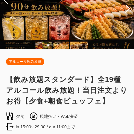
17,575
会員価格
円~
大人
1
名
1
室
税・手数料込
18,500
合計
円~
詳細
日付を選択
アルコール飲み放題
【飲み放題スタンダード】全19種
ジュニアスイートルーム【禁煙】
アルコール飲み放題！当日注文より
2
禁煙
35.00m
1~5名
お得【夕食+朝食ビュッフェ】
セミダブルサイズ / 幅100-120cm×2
夕食
現地払い・Web決済
Wi-Fiあり（無料）
in 15:00~ 29:00 / out 11:00まで