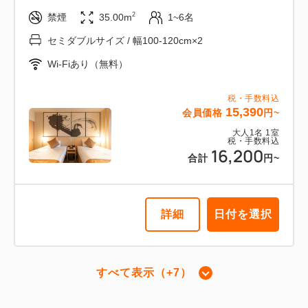
Wi-Fiあり（無料）
2
禁煙
35.00m
1~6名
税・手数料込
セミダブルサイズ / 幅100-120cm×2
19,332
会員価格
円~
Wi-Fiあり（無料）
大人
1
名
1
室
税・手数料込
20,350
合計
円~
税・手数料込
15,390
会員価格
円~
大人
1
名
1
室
税・手数料込
16,200
詳細
日付を選択
合計
円~
詳細
日付を選択
コラボレーション和洋室【禁煙】
すべて表示（+7）
2
禁煙
35.00m
1~6名
スイートファミリールーム【禁煙】
セミダブルサイズ / 幅100-120cm×2