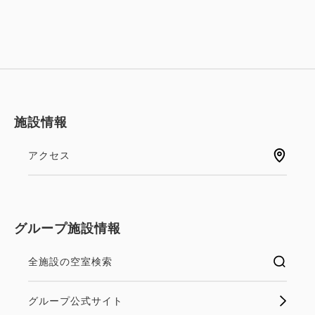
Wi-Fiあり（無料）
2
禁煙
35.00m
1~6名
セミダブルサイズ / 幅100-120cm×2
税・手数料込
19,332
会員価格
円~
Wi-Fiあり（無料）
大人
1
名
1
室
税・手数料込
20,350
税・手数料込
合計
円~
17,100
施設情報
会員価格
円~
大人
1
名
1
室
税・手数料込
アクセス
18,000
詳細
日付を選択
合計
円~
詳細
日付を選択
グループ施設情報
コーナーツインルーム（禁煙）
全施設の空室検索
2
禁煙
35.00m
1~5名
グループ公式サイト