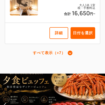
大人
1
名
1
室
税・手数料込
16,650
合計
円~
詳細
日付を選択
すべて表示（+7）
スイートファミリールーム【禁煙】
2
禁煙
35.00m
1~6名
セミダブルサイズ / 幅100-120cm×2
Wi-Fiあり（無料）
税・手数料込