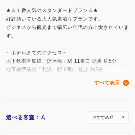
★☆１番人気のスタンダードプラン☆★
好評頂いている大人気素泊りプランです。
ビジネスから観光まで幅広い年代の方に愛されていま
す。
～ホテルまでのアクセス～
地下鉄御堂筋線「淀屋橋」駅 11番口 徒歩 約5分
地下鉄堺筋線「北浜」駅 6番口 徒歩 約5分
地下鉄御堂筋線「本町」駅 1番口 徒歩 約6分
すべて表示
◆連泊の客室清掃について◆ecoの観点により新ルー
ルにて運営を行っております。
□連泊中の清掃・タオル交換・アメニティの補充は希
4
選べる客室：
望制でございます。（無料）
※清掃希望のお客様は午前１１時までに清掃札を出し