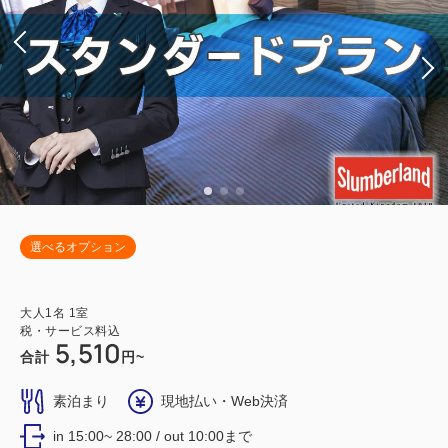
選べるオプション
大人
1
名
1
室
税・サービス料込
5,510
合計
円~
素泊まり
現地払い・Web決済
in 15:00~ 28:00 / out 10:00まで