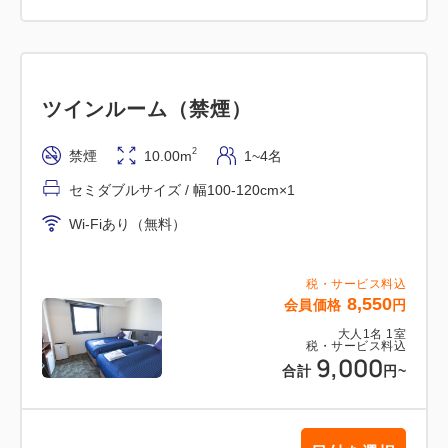
ツインルーム（禁煙）
2
禁煙
10.00m
1~4名
セミダブルサイズ / 幅100-120cm×1
Wi-Fiあり（無料）
税・サービス料込
8,550
会員価格
円
大人
1
名
1
室
税・サービス料込
9,000
合計
円
~