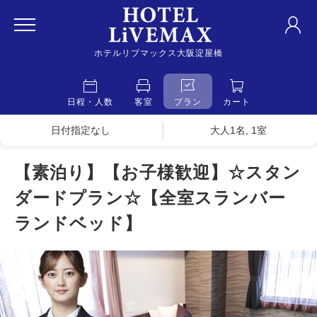
ホテルリブマックス大阪淀屋橋
日程・人数
客室
プラン
カート
日付指定なし
大人1名, 1室
【素泊り】【お子様歓迎】☆スタン
ダードプラン☆【全室スランバー
ランドベッド】