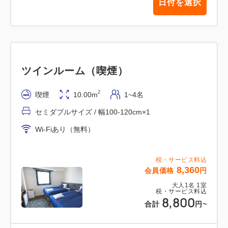
日付を選択
ツインルーム（喫煙）
2
喫煙
10.00m
1~4名
セミダブルサイズ / 幅100-120cm×1
Wi-Fiあり（無料）
税・サービス料込
8,360
会員価格
円
大人
1
名
1
室
税・サービス料込
8,800
合計
円
~