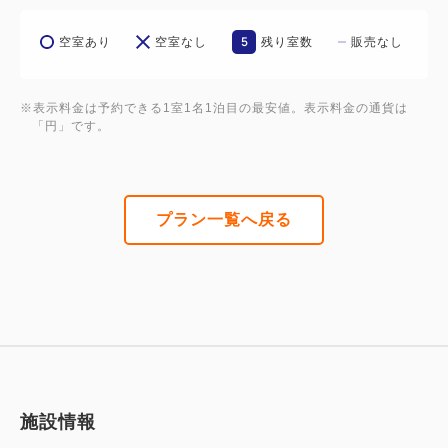
5
空室あり
空室なし
残り室数
販売なし
※表示料金は予約できる1室1名1泊目の最安値。表示料金の通貨は
「円」です。
プラン一覧へ戻る
施設情報