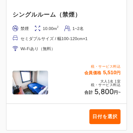
て頂きますようお願い致します。
シングルルーム（禁煙）
【オンラインカード決済を選択されたお客様へ】
領収書の発行はWEBページからご印刷可能です。
2
禁煙
10.00m
1~2名
施設からの発行は出来かねますので予めご了承頂きま
セミダブルサイズ / 幅100-120cm×1
す様お願い申し上げます。
Wi-Fiあり（無料）
税・サービス料込
5,510
会員価格
円
大人
1
名
1
室
税・サービス料込
5,800
合計
円
~
日付を選択