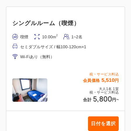
シングルルーム（喫煙）
2
喫煙
10.00m
1~2名
セミダブルサイズ / 幅100-120cm×1
Wi-Fiあり（無料）
税・サービス料込
5,510
会員価格
円
大人
1
名
1
室
税・サービス料込
5,800
合計
円
~
日付を選択