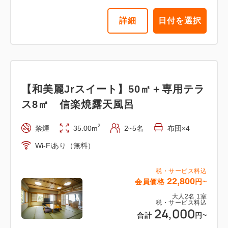
詳細
日付を選択
詳細
日付を選択
【和美麗Jrスイート】50㎡＋専用テラ
ス8㎡ 信楽焼露天風呂
2
禁煙
35.00m
2~5名
布団×4
Wi-Fiあり（無料）
税・サービス料込
22,800
会員価格
円~
大人
2
名
1
室
税・サービス料込
24,000
合計
円~