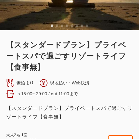
税・サービス料込
26,000
合計
円~
詳細
日付を選択
【スタンダードプラン】プライベ
ートスパで過ごすリゾートライフ
【食事無】
【和美麗スイート】78㎡＋専用テラス
素泊まり
現地払い・Web決済
12㎡ 信楽焼露天風呂 喫煙
in 15:00~ 29:00 / out 11:00まで
2
喫煙
73.00m
2~7名
【スタンダードプラン】プライベートスパで過ごすリ
セミダブルサイズ / 幅100-120cm×2
布団×4
ゾートライフ【食事無】
Wi-Fiあり（無料）
大人
2
名
1
室
税・サービス料込