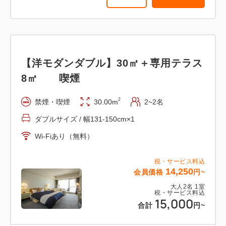
詳細
日付を選択
【洋モダンダブル】30㎡＋専用テラス
【オーシャンスイート】55㎡＋専用テ
8㎡ 喫煙
ラス8㎡ 露天風呂 喫煙
2
禁煙・喫煙
30.00m
2~2名
2
喫煙
47.00m
2~2名
ダブルサイズ / 幅131-150cm×1
ダブルサイズ / 幅131-150cm×1
Wi-Fiあり（無料）
Wi-Fiあり（無料）
税・サービス料込
税・サービス料込
14,250
会員価格
円~
30,400
会員価格
円~
大人
2
名
1
室
税・サービス料込
大人
2
名
1
室
15,000
税・サービス料込
合計
円~
32,000
合計
円~