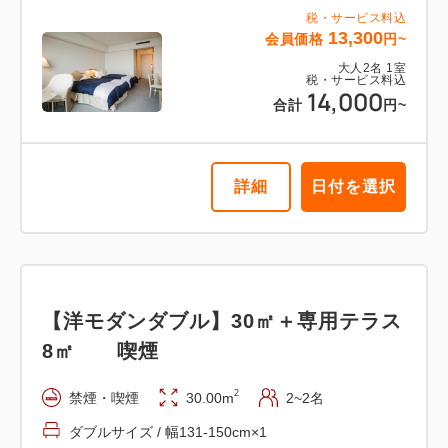
セミダブルサイズ / 幅100-120cm×2
税・サービス料込
13,300
会員価格
円~
Wi-Fiあり（無料）
大人
2
名
1
室
税・サービス料込
14,000
税・サービス料込
合計
円~
21,850
会員価格
円~
大人
2
名
1
室
税・サービス料込
23,000
合計
円~
詳細
日付を選択
詳細
日付を選択
【洋モダンダブル】30㎡＋専用テラス
8㎡ 喫煙
【オーシャンスイート】55㎡＋専用テ
2
禁煙・喫煙
30.00m
2~2名
ラス8㎡ 露天風呂 喫煙
ダブルサイズ / 幅131-150cm×1