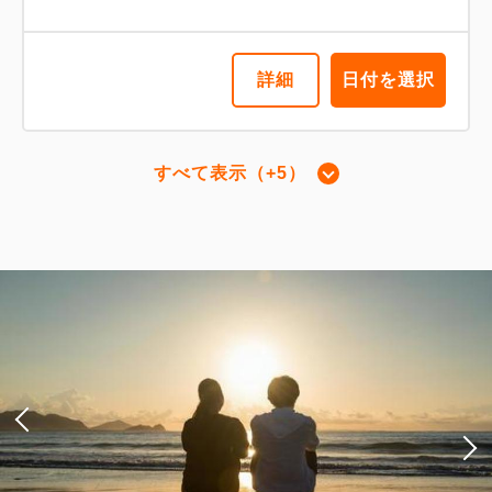
詳細
日付を選択
すべて表示（+5）
【和美麗DOG同伴ツイン】52㎡＋8
㎡ 信楽焼露天風呂 喫煙
2
喫煙
35.00m
2~3名
セミダブルサイズ / 幅100-120cm×2
Wi-Fiあり（無料）
税・サービス料込
24,700
会員価格
円~
大人
2
名
1
室