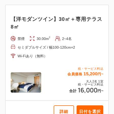
【洋モダンツイン】30㎡＋専用テラス
【洋モダンツイン】30㎡＋専用テラス
8㎡
8㎡ 信楽焼露天風呂 喫煙
2
禁煙
30.00m
2~4名
2
喫煙
30.00m
2~4名
セミダブルサイズ / 幅100-120cm×2
セミダブルサイズ / 幅100-120cm×2
Wi-Fiあり（無料）
Wi-Fiあり（無料）
税・サービス料込
税・サービス料込
15,200
会員価格
円~
23,750
会員価格
円~
大人
2
名
1
室
税・サービス料込
大人
2
名
1
室
16,000
税・サービス料込
合計
円~
25,000
合計
円~
詳細
日付を選択