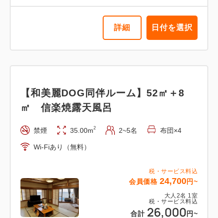
詳細
日付を選択
【和美麗DOG同伴ルーム】52㎡＋8
㎡ 信楽焼露天風呂
2
禁煙
35.00m
2~5名
布団×4
Wi-Fiあり（無料）
税・サービス料込
24,700
会員価格
円~
大人
2
名
1
室
税・サービス料込
26,000
合計
円~