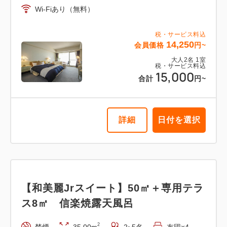
Wi-Fiあり（無料）
2
喫煙
47.00m
2~2名
ダブルサイズ / 幅131-150cm×1
税・サービス料込
14,250
会員価格
円~
Wi-Fiあり（無料）
大人
2
名
1
室
税・サービス料込
15,000
税・サービス料込
合計
円~
28,500
会員価格
円~
大人
2
名
1
室
税・サービス料込
30,000
合計
円~
詳細
日付を選択
詳細
日付を選択
【和美麗Jrスイート】50㎡＋専用テラ
ス8㎡ 信楽焼露天風呂
2
禁煙
35.00m
2~5名
布団×4