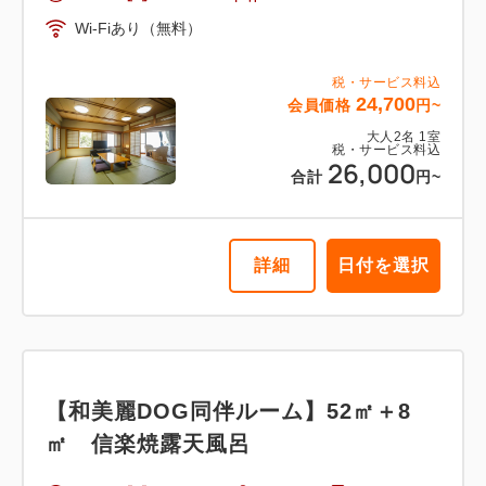
Wi-Fiあり（無料）
税・サービス料込
24,700
会員価格
円~
大人
2
名
1
室
税・サービス料込
26,000
合計
円~
詳細
日付を選択
【和美麗DOG同伴ルーム】52㎡＋8
㎡ 信楽焼露天風呂