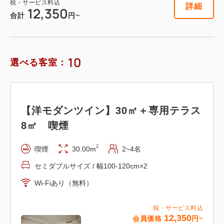
税・サービス料込
詳細
24,700
会員価格
円~
12,350
合計
円~
大人
2
名
1
室
税・サービス料込
26,000
合計
円~
10
選べる客室：
詳細
日付を選択
【洋モダンツイン】30㎡＋専用テラス
8㎡ 喫煙
【洋モダンツイン】30㎡＋専用テラス
2
喫煙
30.00m
2~4名
8㎡ 信楽焼露天風呂
セミダブルサイズ / 幅100-120cm×2
Wi-Fiあり（無料）
2
禁煙
30.00m
2~4名
セミダブルサイズ / 幅100-120cm×2
税・サービス料込
12,350
会員価格
円~
Wi-Fiあり（無料）