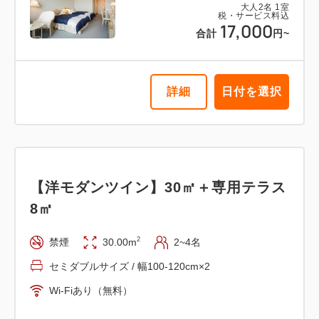
大人
2
名
1
室
税・サービス料込
17,000
合計
円~
詳細
日付を選択
【洋モダンツイン】30㎡＋専用テラス
8㎡
2
禁煙
30.00m
2~4名
セミダブルサイズ / 幅100-120cm×2
Wi-Fiあり（無料）