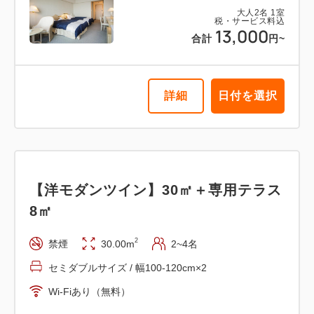
大人
2
名
1
室
税・サービス料込
13,000
税・サービス料込
合計
円~
21,850
会員価格
円~
大人
2
名
1
室
税・サービス料込
23,000
合計
円~
詳細
日付を選択
詳細
日付を選択
【洋モダンツイン】30㎡＋専用テラス
8㎡
【洋モダンツイン】30㎡＋専用テラス
2
禁煙
30.00m
2~4名
8㎡ 信楽焼露天風呂 喫煙
セミダブルサイズ / 幅100-120cm×2
Wi-Fiあり（無料）
2
喫煙
30.00m
2~4名