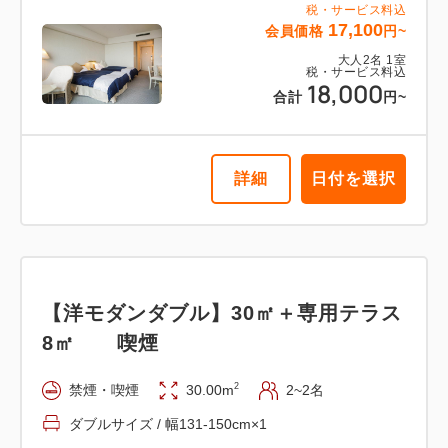
税・サービス料込
17,100
会員価格
円~
大人
2
名
1
室
税・サービス料込
18,000
合計
円~
詳細
日付を選択
【洋モダンダブル】30㎡＋専用テラス
8㎡ 喫煙
2
禁煙・喫煙
30.00m
2~2名
ダブルサイズ / 幅131-150cm×1