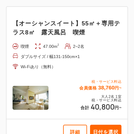
【オーシャンスイート】55㎡＋専用テ
ラス8㎡ 露天風呂 喫煙
2
喫煙
47.00m
2~2名
ダブルサイズ / 幅131-150cm×1
Wi-Fiあり（無料）
税・サービス料込
38,760
会員価格
円~
大人
2
名
1
室
税・サービス料込
40,800
合計
円~
詳細
日付を選択