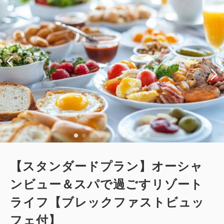
2
喫煙
35.00m
2~3名
セミダブルサイズ / 幅100-120cm×2
Wi-Fiあり（無料）
税・サービス料込
26,600
会員価格
円~
大人
2
名
1
室
税・サービス料込
28,000
合計
円~
詳細
日付を選択
【スタンダードプラン】オーシャ
ンビュー＆スパで過ごすリゾート
ライフ【ブレックファストビュッ
【和美麗スイート】78㎡＋専用テラス
フェ付】