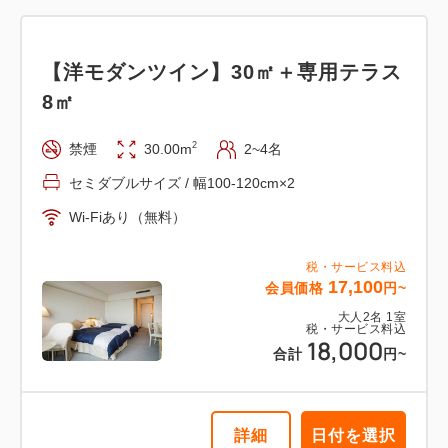
【洋モダンツイン】30㎡＋専用テラス
【洋モダンツイン】30㎡＋専用テラス
8㎡
8㎡ 信楽焼露天風呂 喫煙
2
禁煙
30.00m
2~4名
2
喫煙
30.00m
2~4名
セミダブルサイズ / 幅100-120cm×2
セミダブルサイズ / 幅100-120cm×2
Wi-Fiあり（無料）
Wi-Fiあり（無料）
税・サービス料込
17,100
会員価格
円~
税・サービス料込
19,950
会員価格
円~
大人
2
名
1
室
税・サービス料込
大人
2
名
1
室
18,000
税・サービス料込
合計
円~
21,000
合計
円~
詳細
日付を選択