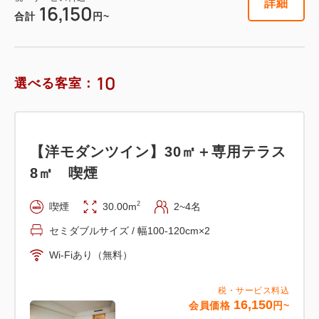
詳細
16,150
合計
円~
10
選べる客室：
【洋モダンツイン】30㎡＋専用テラス
8㎡ 喫煙
2
喫煙
30.00m
2~4名
セミダブルサイズ / 幅100-120cm×2
Wi-Fiあり（無料）
税・サービス料込
16,150
会員価格
円~