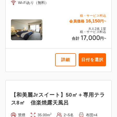
Wi-Fiあり（無料）
税・サービス料込
16,150
会員価格
円~
大人
2
名
1
室
税・サービス料込
17,000
合計
円~
詳細
日付を選択
【和美麗Jrスイート】50㎡＋専用テラ
ス8㎡ 信楽焼露天風呂
2
禁煙
35.00m
2~5名
布団×4