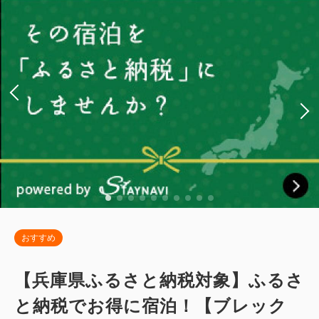
2
喫煙
35.00m
2~3名
セミダブルサイズ / 幅100-120cm×2
Wi-Fiあり（無料）
税・サービス料込
22,800
会員価格
円~
大人
2
名
1
室
税・サービス料込
24,000
合計
円~
詳細
日付を選択
おすすめ
【兵庫県ふるさと納税対象】ふるさ
と納税でお得に宿泊！【ブレック
【和美麗スイート】78㎡＋専用テラス