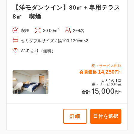
【洋モダンツイン】30㎡＋専用テラス
【洋モダンツイン】30㎡＋専用テラス
8㎡ 喫煙
8㎡ 信楽焼露天風呂
2
喫煙
30.00m
2~4名
2
禁煙
30.00m
2~4名
セミダブルサイズ / 幅100-120cm×2
セミダブルサイズ / 幅100-120cm×2
Wi-Fiあり（無料）
Wi-Fiあり（無料）
税・サービス料込
税・サービス料込
14,250
会員価格
円~
23,750
会員価格
円~
大人
2
名
1
室
税・サービス料込
大人
2
名
1
室
15,000
税・サービス料込
合計
円~
25,000
合計
円~
詳細
日付を選択
詳細
日付を選択