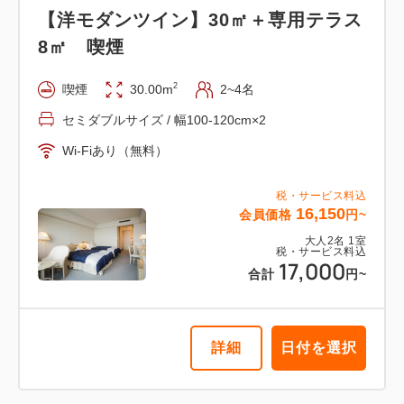
【洋モダンツイン】30㎡＋専用テラス
【洋モダンツイン】30㎡＋専用テラス
8㎡ 喫煙
8㎡ 信楽焼露天風呂
2
喫煙
30.00m
2~4名
2
禁煙
30.00m
2~4名
セミダブルサイズ / 幅100-120cm×2
セミダブルサイズ / 幅100-120cm×2
Wi-Fiあり（無料）
Wi-Fiあり（無料）
税・サービス料込
16,150
会員価格
円~
税・サービス料込
19,950
会員価格
円~
大人
2
名
1
室
税・サービス料込
大人
2
名
1
室
17,000
税・サービス料込
合計
円~
21,000
合計
円~
詳細
日付を選択
詳細
日付を選択