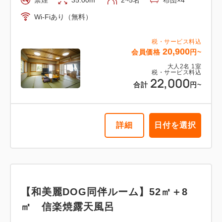
Wi-Fiあり（無料）
税・サービス料込
20,900
会員価格
円~
大人
2
名
1
室
税・サービス料込
22,000
合計
円~
詳細
日付を選択
【和美麗DOG同伴ルーム】52㎡＋8
㎡ 信楽焼露天風呂