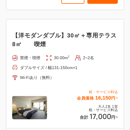
詳細
日付を選択
【洋モダンダブル】30㎡＋専用テラス
【オーシャンスイート】55㎡＋専用テ
8㎡ 喫煙
ラス8㎡ 露天風呂 喫煙
2
禁煙・喫煙
30.00m
2~2名
2
喫煙
47.00m
2~2名
ダブルサイズ / 幅131-150cm×1
ダブルサイズ / 幅131-150cm×1
Wi-Fiあり（無料）
Wi-Fiあり（無料）
税・サービス料込
16,150
会員価格
円~
税・サービス料込
26,600
会員価格
円~
大人
2
名
1
室
税・サービス料込
大人
2
名
1
室
17,000
税・サービス料込
合計
円~
28,000
合計
円~