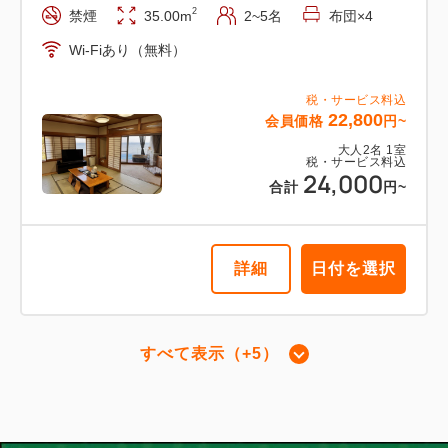
2
禁煙
35.00m
2~5名
布団×4
Wi-Fiあり（無料）
税・サービス料込
22,800
会員価格
円~
大人
2
名
1
室
税・サービス料込
24,000
合計
円~
詳細
日付を選択
すべて表示（+5）
【和美麗DOG同伴ツイン】52㎡＋8
㎡ 信楽焼露天風呂 喫煙