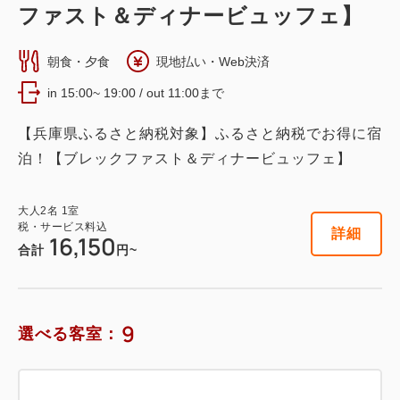
ファスト＆ディナービュッフェ】
12㎡ 信楽焼露天風呂 喫煙
朝食・夕食
現地払い・Web決済
2
喫煙
73.00m
2~7名
in 15:00~ 19:00 / out 11:00まで
セミダブルサイズ / 幅100-120cm×2
布団×4
Wi-Fiあり（無料）
【兵庫県ふるさと納税対象】ふるさと納税でお得に宿
泊！【ブレックファスト＆ディナービュッフェ】
税・サービス料込
22,800
会員価格
円~
大人
2
名
1
室
大人
2
名
1
室
税・サービス料込
税・サービス料込
詳細
24,000
16,150
合計
円~
合計
円~
詳細
日付を選択
9
選べる客室：