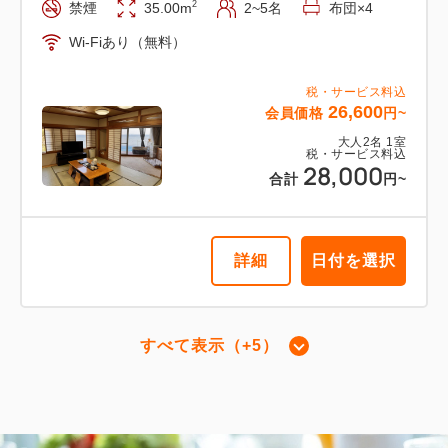
2
禁煙
35.00m
2~5名
布団×4
Wi-Fiあり（無料）
税・サービス料込
26,600
会員価格
円~
大人
2
名
1
室
税・サービス料込
28,000
合計
円~
詳細
日付を選択
すべて表示（+5）
【和美麗DOG同伴ツイン】52㎡＋8
㎡ 信楽焼露天風呂 喫煙