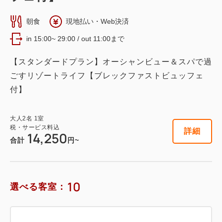
12㎡ 信楽焼露天風呂 喫煙
朝食
現地払い・Web決済
2
喫煙
73.00m
2~7名
in 15:00~ 29:00 / out 11:00まで
セミダブルサイズ / 幅100-120cm×2
布団×4
【スタンダードプラン】オーシャンビュー＆スパで過
Wi-Fiあり（無料）
ごすリゾートライフ【ブレックファストビュッフェ
付】
税・サービス料込
26,600
会員価格
円~
大人
2
名
1
室
大人
2
名
1
室
税・サービス料込
28,000
税・サービス料込
詳細
14,250
合計
円~
合計
円~
詳細
日付を選択
10
選べる客室：