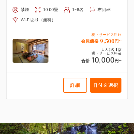
禁煙
10.00畳
1~6名
布団×6
Wi-Fiあり（無料）
税・サービス料込
9,500
会員価格
円~
大人
2
名
1
室
税・サービス料込
10,000
合計
円~
詳細
日付を選択