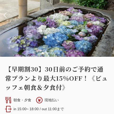
【早期割30】30日前のご予約で通
常プランより最大15％OFF！《ビュ
ッフェ朝食＆夕食付》
朝食・夕食
現地払い
in 15:00~ 18:00 / out 11:00まで