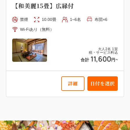
【和美麗15畳】広縁付
禁煙
10.00畳
1~6名
布団×6
Wi-Fiあり（無料）
大人
2
名
1
室
税・サービス料込
11,600
合計
円~
詳細
日付を選択