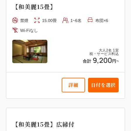
【和美麗15畳】
禁煙
15.00畳
1~6名
布団×6
Wi-Fiなし
大人
2
名
1
室
税・サービス料込
9,200
合計
円~
詳細
日付を選択
【和美麗15畳】広縁付