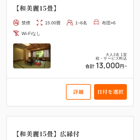
【和美麗15畳】
禁煙
15.00畳
1~6名
布団×6
Wi-Fiなし
大人
2
名
1
室
税・サービス料込
13,000
合計
円~
詳細
日付を選択
【和美麗15畳】広縁付