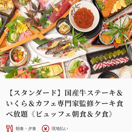
【スタンダード】国産牛ステーキ＆
いくら＆カフェ専門家監修ケーキ食
べ放題《ビュッフェ朝食＆夕食》
朝食・夕食
現地払い