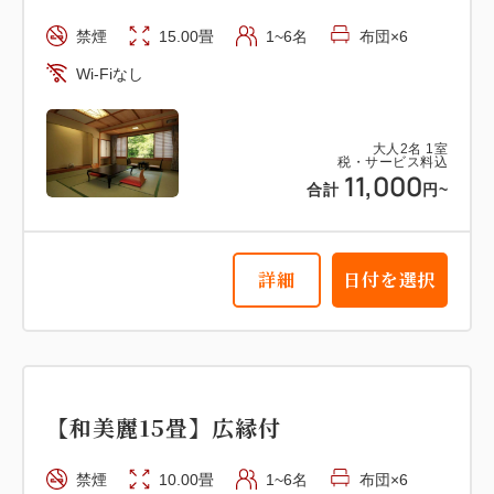
禁煙
15.00畳
1~6名
布団×6
Wi-Fiなし
大人
2
名
1
室
税・サービス料込
11,000
合計
円~
詳細
日付を選択
【和美麗15畳】広縁付
禁煙
10.00畳
1~6名
布団×6