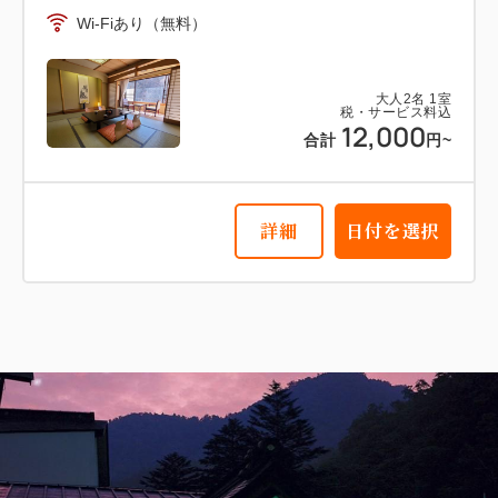
Wi-Fiあり（無料）
大人
2
名
1
室
税・サービス料込
12,000
合計
円~
詳細
日付を選択