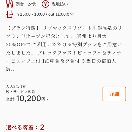
朝食・夕食
現地払い
in 15:00~ 18:00 / out 11:00まで
【プラン特徴】 リブマックスリゾート川俣温泉のリ
ブランドオープン記念として、 通常より最大
20％OFFでご利用いただける特別プランをご用意い
たしました。 ブレックファストビュッフェ＆ディナ
ービュッフェ付 1泊朝食＆夕食付 ※当日の宿泊人
数...
大人
2
名
1
室
税・サービス料込
詳細
10,200
合計
円~
2
選べる客室：