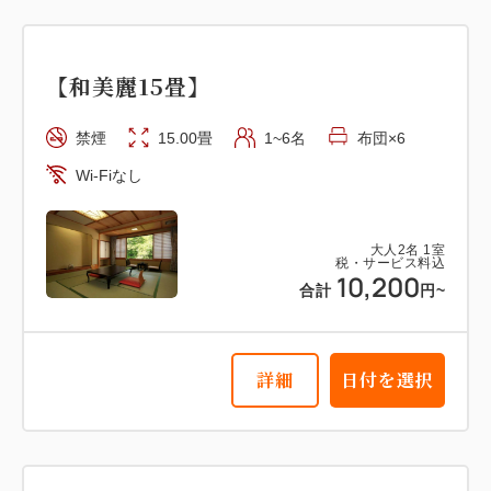
【和美麗15畳】
禁煙
15.00畳
1~6名
布団×6
Wi-Fiなし
大人
2
名
1
室
税・サービス料込
10,200
合計
円~
詳細
日付を選択