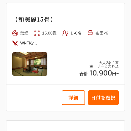
【和美麗15畳】
禁煙
15.00畳
1~6名
布団×6
Wi-Fiなし
大人
2
名
1
室
税・サービス料込
10,900
合計
円~
詳細
日付を選択