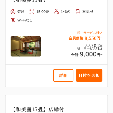
禁煙
15.00畳
1~6名
布団×6
Wi-Fiなし
税・サービス料込
8,550
会員価格
円~
大人
2
名
1
室
税・サービス料込
9,000
合計
円~
詳細
日付を選択
【和美麗15畳】広縁付