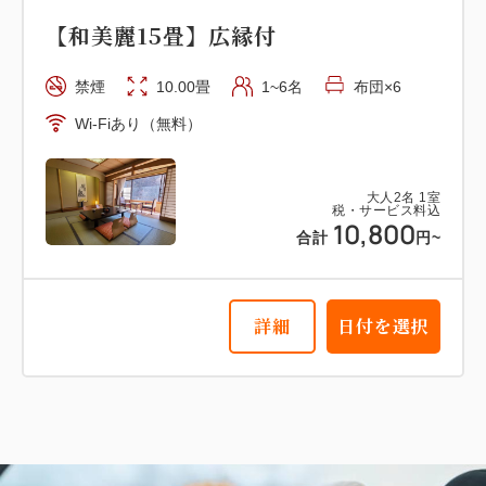
【和美麗15畳】広縁付
禁煙
10.00畳
1~6名
布団×6
Wi-Fiあり（無料）
大人
2
名
1
室
税・サービス料込
10,800
合計
円~
詳細
日付を選択