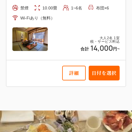
禁煙
10.00畳
1~6名
布団×6
Wi-Fiあり（無料）
大人
2
名
1
室
税・サービス料込
14,000
合計
円~
詳細
日付を選択