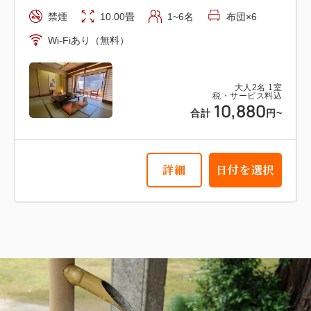
禁煙
10.00畳
1~6名
布団×6
Wi-Fiあり（無料）
大人
2
名
1
室
税・サービス料込
10,880
合計
円~
詳細
日付を選択