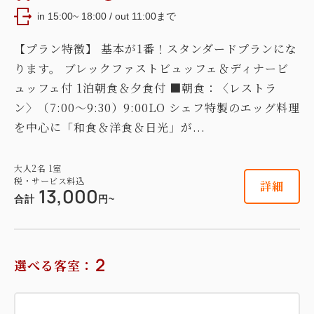
in 15:00~ 18:00 / out 11:00まで
【プラン特徴】 基本が1番！スタンダードプランにな
ります。 ブレックファストビュッフェ＆ディナービ
ュッフェ付 1泊朝食＆夕食付 ■朝食：〈レストラ
ン〉（7:00～9:30）9:00LO シェフ特製のエッグ料理
を中心に「和食＆洋食＆日光」が...
大人
2
名
1
室
税・サービス料込
詳細
13,000
合計
円~
2
選べる客室：