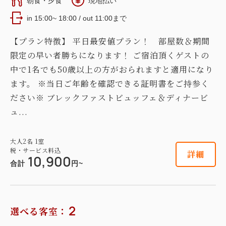
朝食・夕食
現地払い
in 15:00~ 18:00 / out 11:00まで
【プラン特徴】 平日最安値プラン！ 部屋数＆期間
限定の早い者勝ちになります！ ご宿泊頂くゲストの
中で1名でも50歳以上の方がおられますと適用になり
ます。 ※当日ご年齢を確認できる証明書をご持参く
ださい※ ブレックファストビュッフェ＆ディナービ
ュ...
大人
2
名
1
室
税・サービス料込
詳細
10,900
合計
円~
2
選べる客室：