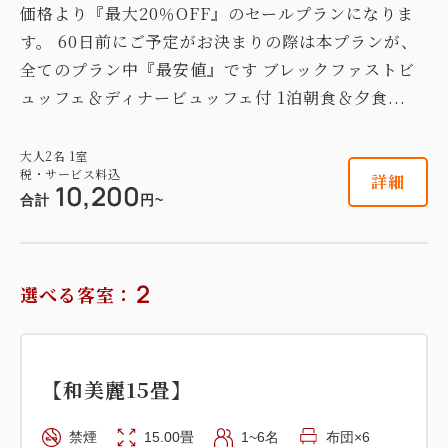
価格より『最大20％OFF』のセールプランになりま
す。 60日前にご予定がお決まりの際は本プランが、
全てのプラン中『最安値』です ブレックファストビ
ュッフェ＆ディナービュッフェ付 1泊朝食＆夕食...
大人
2
名
1
室
税・サービス料込
詳細
10,200
合計
円~
2
選べる客室：
【和美麗15畳】
禁煙
15.00畳
1~6名
布団×6