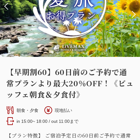
【早期割60】60日前のご予約で通
常プランより最大20％OFF！《ビュ
ッフェ朝食＆夕食付》
朝食・夕食
現地払い
in 15:00~ 18:00 / out 11:00まで
【プラン特徴】 ご宿泊予定日の60日前ご予約で通常