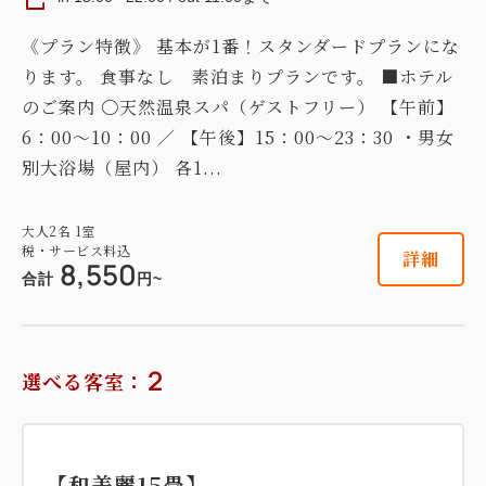
《プラン特徴》 基本が1番！スタンダードプランにな
ります。 食事なし 素泊まりプランです。 ■ホテル
のご案内 〇天然温泉スパ（ゲストフリー） 【午前】
6：00～10：00 ／ 【午後】15：00～23：30 ・男女
別大浴場（屋内） 各1...
大人
2
名
1
室
税・サービス料込
詳細
8,550
合計
円~
2
選べる客室：
【和美麗15畳】