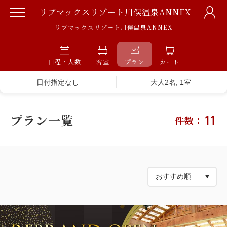
リブマックスリゾート川俣温泉ANNEX
リブマックスリゾート川俣温泉ANNEX
日程・人数
客室
プラン
カート
日付指定なし
大人2名, 1室
プラン一覧
11
件数：