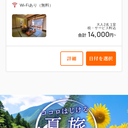
Wi-Fiあり（無料）
大人
2
名
1
室
税・サービス料込
14,000
合計
円~
詳細
日付を選択