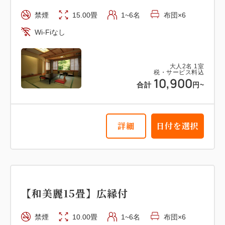
禁煙
15.00畳
1~6名
布団×6
Wi-Fiなし
大人
2
名
1
室
税・サービス料込
10,900
合計
円~
詳細
日付を選択
【和美麗15畳】広縁付
禁煙
10.00畳
1~6名
布団×6