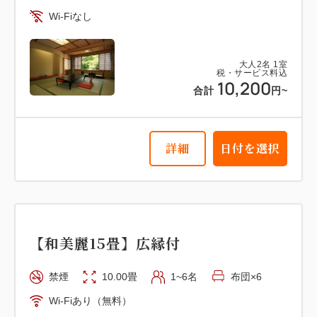
Wi-Fiなし
大人
2
名
1
室
税・サービス料込
10,200
合計
円~
詳細
日付を選択
【和美麗15畳】広縁付
禁煙
10.00畳
1~6名
布団×6
Wi-Fiあり（無料）