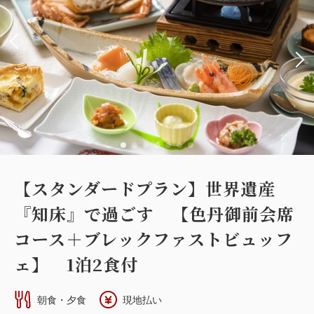
セミダブルサイズ / 幅100-120cm×1
布団×2
Wi-Fiあり（無料）
税・手数料込
26,600
会員価格
円~
大人
2
名
1
室
税・手数料込
28,000
合計
円~
【スタンダードプラン】世界遺産
詳細
日付を選択
『知床』で過ごす 【色丹御前会席
コース＋ブレックファストビュッフ
ェ】 1泊2食付
【スーペリア和洋室】31平米＋専用岩
朝食・夕食
現地払い
盤浴付 『新館』『海側』