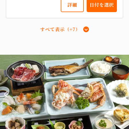
詳細
日付を選択
【スーペリア和室】17平米 『本
館』 『海側眺望』
すべて表示（+7）
【デラックス和洋室】51平米＋専用岩
2
禁煙
17.00m
1~3名
布団×3
盤浴付 『新館』『海側』
Wi-Fiあり（無料）
2
禁煙
51.00m
1~4名
税・手数料込
15,200
セミダブルサイズ / 幅100-120cm×1
会員価格
円~
大人
2
名
1
室
セミダブルサイズ / 幅100-120cm×1
布団×2
税・手数料込
16,000
Wi-Fiあり（無料）
合計
円~
税・手数料込
28,500
会員価格
円~
詳細
日付を選択
大人
2
名
1
室
税・手数料込