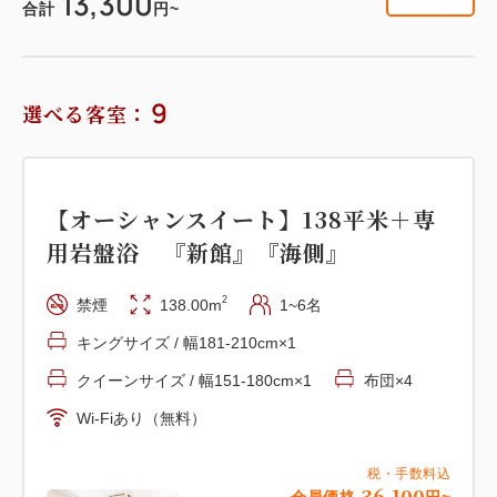
13,300
合計
円~
9
選べる客室：
【オーシャンスイート】138平米＋専
用岩盤浴 『新館』『海側』
2
禁煙
138.00m
1~6名
キングサイズ / 幅181-210cm×1
クイーンサイズ / 幅151-180cm×1
布団×4
Wi-Fiあり（無料）
税・手数料込
36,100
会員価格
円~