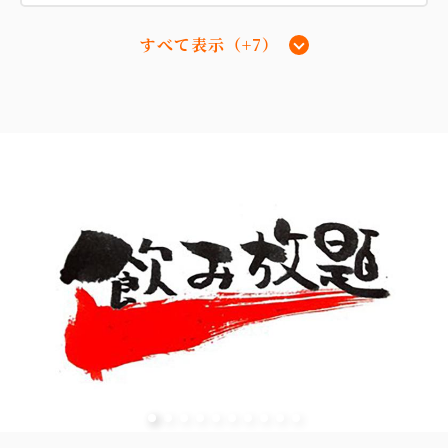
すべて表示（+7）
【スーペリア和室】17平米 『本
館』 『海側眺望』
【デラックス和洋室】51平米＋専用岩
盤浴付 『新館』『海側』
2
禁煙
17.00m
1~3名
布団×3
2
禁煙
51.00m
1~4名
Wi-Fiあり（無料）
セミダブルサイズ / 幅100-120cm×1
税・手数料込
13,300
セミダブルサイズ / 幅100-120cm×1
布団×2
会員価格
円~
Wi-Fiあり（無料）
大人
2
名
1
室
税・手数料込
14,000
合計
円~
税・手数料込
22,800
会員価格
円~
大人
2
名
1
室
税・手数料込
詳細
日付を選択
24,000
合計
円~