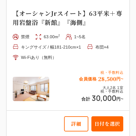
【スーペリア洋室】17平米 『本
【オーシャンJrスイート】63平米＋専
館』 『海側眺望』
用岩盤浴『新館』『海側』
2
禁煙
17.00m
1~3名
布団×3
2
禁煙
63.00m
1~5名
Wi-Fiあり（無料）
キングサイズ / 幅181-210cm×1
布団×4
Wi-Fiあり（無料）
税・手数料込
13,300
会員価格
円~
税・手数料込
大人
2
名
1
室
28,500
会員価格
円~
税・手数料込
14,000
合計
円~
大人
2
名
1
室
税・手数料込
30,000
合計
円~
詳細
日付を選択
詳細
日付を選択