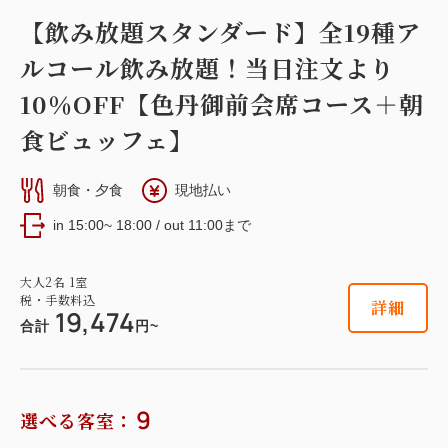
【飲み放題スタンダード】全19種ア
詳細
日付を選択
ルコール飲み放題！当日注文より
【スタンダード洋室】14平米 『本
館』
10％OFF【色丹御前会席コース＋朝
食ビュッフェ】
2
禁煙
13.40m
1~3名
布団×3
【スーペリア和洋室】31平米＋専用岩
Wi-Fiあり（無料）
朝食・夕食
現地払い
盤浴付 『新館』『海側』
in 15:00~ 18:00 / out 11:00まで
税・手数料込
2
11,400
禁煙
31.00m
1~3名
会員価格
円~
セミダブルサイズ / 幅100-120cm×1
大人
2
名
1
室
大人
2
名
1
室
税・手数料込
税・手数料込
詳細
12,000
19,474
セミダブルサイズ / 幅100-120cm×1
布団×1
合計
円~
合計
円~
Wi-Fiあり（無料）
詳細
日付を選択
税・手数料込
9
17,100
選べる客室：
会員価格
円~
大人
2
名
1
室