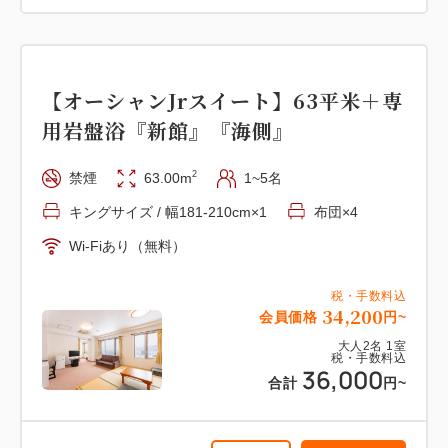
【スーペリア洋室】17平米 『本
館』 『海側眺望』
【オーシャンJrスイート】63平米＋専
用岩盤浴『新館』『海側』
2
禁煙
17.00m
1~3名
布団×3
Wi-Fiあり（無料）
2
禁煙
63.00m
1~5名
キングサイズ / 幅181-210cm×1
布団×4
税・手数料込
15,200
会員価格
円~
Wi-Fiあり（無料）
大人
2
名
1
室
税・手数料込
16,000
税・手数料込
合計
円~
34,200
会員価格
円~
大人
2
名
1
室
税・手数料込
36,000
合計
円~
詳細
日付を選択