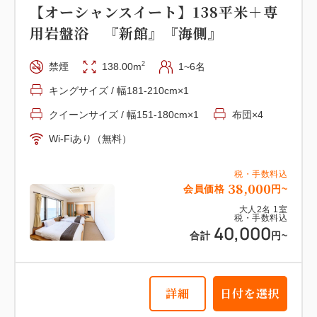
【オーシャンスイート】138平米＋専
【和美麗】27平米＋専用岩盤浴付
用岩盤浴 『新館』『海側』
『新館』 『海側』
2
禁煙
138.00m
1~6名
2
禁煙
31.00m
1~3名
布団×3
キングサイズ / 幅181-210cm×1
Wi-Fiあり（無料）
クイーンサイズ / 幅151-180cm×1
布団×4
Wi-Fiあり（無料）
税・手数料込
19,000
会員価格
円~
税・手数料込
大人
2
名
1
室
38,000
税・手数料込
会員価格
円~
20,000
合計
円~
大人
2
名
1
室
税・手数料込
40,000
合計
円~
詳細
日付を選択
詳細
日付を選択