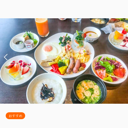
Wi-Fiあり（無料）
【デラックス和洋室】51平米＋専用岩
盤浴付 『新館』『海側』
税・手数料込
17,100
会員価格
円~
2
禁煙
51.00m
1~4名
大人
2
名
1
室
税・手数料込
セミダブルサイズ / 幅100-120cm×1
18,000
合計
円~
セミダブルサイズ / 幅100-120cm×1
布団×2
Wi-Fiあり（無料）
詳細
日付を選択
税・手数料込
30,400
会員価格
円~
大人
2
名
1
室
税・手数料込
32,000
合計
円~
【スタンダード洋室】14平米 『本
館』
おすすめ
詳細
日付を選択
2
禁煙
13.40m
1~3名
布団×3