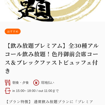
11,400
会員価格
円~
大人
2
名
1
室
税・手数料込
34,500
大人
2
名
1
室
合計
円~
税・手数料込
12,000
合計
円~
おすすめ
詳細
日付を選択
詳細
日付を選択
【飲み放題プレミアム】全30種アル
コール飲み放題！色丹御前会席コー
ス＆ブレックファストビュッフェ付
【スーペリア和洋室】31平米＋専用岩
き
【スタンダード洋室】14平米 『本
盤浴付 『新館』『海側』
館』
2
朝食・夕食
現地払い
禁煙
31.00m
1~3名
2
禁煙
13.40m
1~3名
布団×3
セミダブルサイズ / 幅100-120cm×1
in 15:00~ 18:00 / out 11:00まで
Wi-Fiあり（無料）
セミダブルサイズ / 幅100-120cm×1
布団×1
【プラン特徴】 通常飲み放題プランに「プレミア