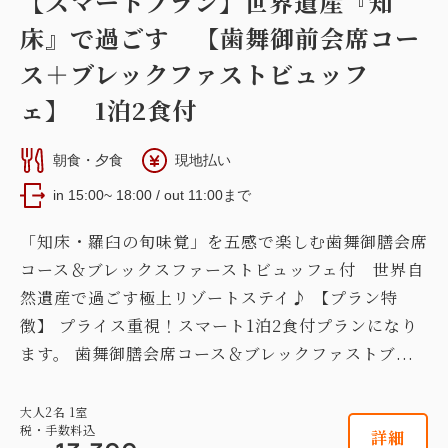
【スマートプラン】世界遺産『知
床』で過ごす 【歯舞御前会席コー
ス＋ブレックファストビュッフ
ェ】 1泊2食付
朝食・夕食
現地払い
in 15:00~ 18:00 / out 11:00まで
「知床・羅臼の旬味覚」を五感で楽しむ歯舞御膳会席
コース＆ブレックスファーストビュッフェ付 世界自
然遺産で過ごす極上リゾートステイ♪ 【プラン特
徴】 プライス重視！スマート1泊2食付プランになり
ます。 歯舞御膳会席コース＆ブレックファストブ...
大人
2
名
1
室
税・手数料込
詳細