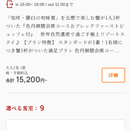
in 15:00~ 18:00 / out 11:00まで
2
禁煙
31.00m
1~3名
「知床・羅臼の旬味覚」を五感で楽しむ蟹が1人1杯
セミダブルサイズ / 幅100-120cm×1
ついた『色丹御膳会席コース＆ブレックファーストビ
セミダブルサイズ / 幅100-120cm×1
布団×1
ュッフェ付』 世界自然遺産で過ごす極上リゾートス
Wi-Fiあり（無料）
テイ♪ 【プラン特徴】 スタンダードが1番！1名様に
つき蟹1杯がついた満足プラン 色丹御膳会席コー...
税・手数料込
20,900
会員価格
円~
大人
2
名
1
室
大人
2
名
1
室
税・手数料込
税・手数料込
詳細
15,200
22,000
合計
円~
合計
円~
詳細
日付を選択
9
選べる客室：