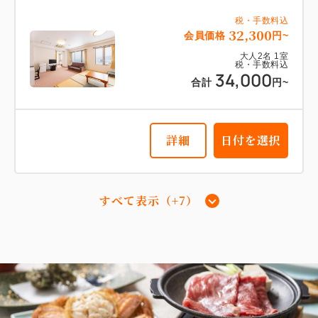
税・手数料込
32,300
会員価格
円~
大人
2
名
1
室
税・手数料込
34,000
合計
円~
詳細
日付を選択
すべて表示（+7）
【デラックス和洋室】51平米＋専用岩
盤浴付 『新館』『海側』
2
禁煙
51.00m
1~4名
セミダブルサイズ / 幅100-120cm×1