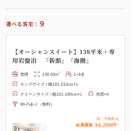
禁煙
13.40m
1~3名
布団×3
Wi-Fiあり（無料）
詳細
日付を選択
9
選べる客室：
税・手数料込
15,200
会員価格
円~
大人
2
名
1
室
税・手数料込
16,000
【オーシャンスイート】138平米＋専
合計
円~
【和美麗】27平米＋専用岩盤浴付
用岩盤浴 『新館』『海側』
『新館』 『海側』
詳細
日付を選択
2
禁煙
138.00m
1~6名
2
禁煙
31.00m
1~3名
布団×3
キングサイズ / 幅181-210cm×1
Wi-Fiあり（無料）
クイーンサイズ / 幅151-180cm×1
布団×4
税・手数料込
Wi-Fiあり（無料）
22,800
会員価格
円~
大人
2
名
1
室
税・手数料込
税・手数料込
24,000
34,200
会員価格
円~
合計
円~