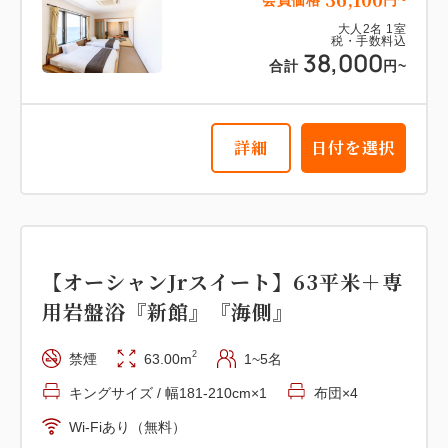
大人
2
名
1
室
税・手数料込
38,000
合計
円~
詳細
日付を選択
【オーシャンJrスイート】63平米＋専
用岩盤浴『新館』『海側』
2
禁煙
63.00m
1~5名
キングサイズ / 幅181-210cm×1
布団×4
Wi-Fiあり（無料）