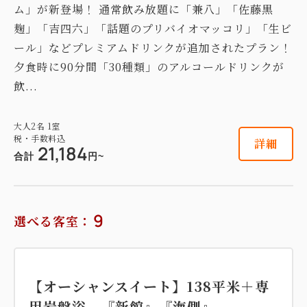
Wi-Fiあり（無料）
ム」が新登場！ 通常飲み放題に「兼八」「佐藤黒
税・手数料込
9,500
会員価格
円~
麹」「吉四六」「話題のプリバイオマッコリ」「生ビ
税・手数料込
大人
2
名
1
室
ール」などプレミアムドリンクが追加されたプラン！
27,074
税・手数料込
会員価格
円~
10,000
夕食時に90分間「30種類」のアルコールドリンクが
合計
円~
大人
2
名
1
室
税・手数料込
飲...
28,500
合計
円~
詳細
日付を選択
大人
2
名
1
室
税・手数料込
詳細
21,184
詳細
日付を選択
合計
円~
【スタンダード和室】14平米 『本
9
選べる客室：
館』
【和美麗】27平米＋専用岩盤浴付
『新館』 『海側』
2
禁煙
13.40m
1~3名
布団×3
【オーシャンスイート】138平米＋専
Wi-Fiあり（無料）
2
禁煙
31.00m
1~3名
布団×3
用岩盤浴 『新館』『海側』