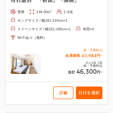
Wi-Fiあり（無料）
税・手数料込
9,500
2
禁煙
138.00m
1~6名
会員価格
円~
税・手数料込
大人
2
名
1
室
キングサイズ / 幅181-210cm×1
25,174
税・手数料込
会員価格
円~
10,000
クイーンサイズ / 幅151-180cm×1
布団×4
合計
円~
大人
2
名
1
室
税・手数料込
26,500
Wi-Fiあり（無料）
合計
円~
詳細
日付を選択
税・手数料込
43,984
会員価格
円~
詳細
日付を選択
大人
2
名
1
室
税・手数料込
46,300
合計
円~
詳細
日付を選択
【スーペリア洋室】17平米 『本
館』 『海側眺望』