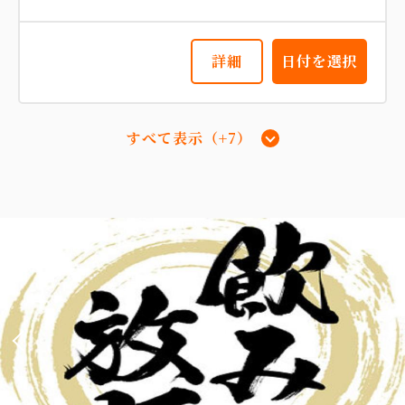
11,400
会員価格
円~
大人
2
名
1
室
税・手数料込
12,000
詳細
日付を選択
合計
円~
詳細
日付を選択
すべて表示（+7）
【デラックス和洋室】51平米＋専用岩
盤浴付 『新館』『海側』
2
禁煙
51.00m
1~4名
【スーペリア和室】17平米 『本
セミダブルサイズ / 幅100-120cm×1
館』 『海側眺望』
セミダブルサイズ / 幅100-120cm×1
布団×2
2
禁煙
17.00m
1~3名
布団×3
Wi-Fiあり（無料）
Wi-Fiあり（無料）
税・手数料込
32,774
会員価格
円~
税・手数料込