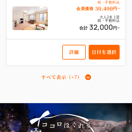
税・手数料込
30,400
会員価格
円~
大人
2
名
1
室
税・手数料込
詳細
日付を選択
32,000
合計
円~
詳細
日付を選択
【スーペリア和室】17平米 『本
館』 『海側眺望』
すべて表示（+7）
2
禁煙
17.00m
1~3名
布団×3
【デラックス和洋室】51平米＋専用岩
盤浴付 『新館』『海側』
Wi-Fiあり（無料）
2
税・手数料込
禁煙
51.00m
1~4名
19,000
会員価格
円~
セミダブルサイズ / 幅100-120cm×1
大人
2
名
1
室
税・手数料込
セミダブルサイズ / 幅100-120cm×1
布団×2