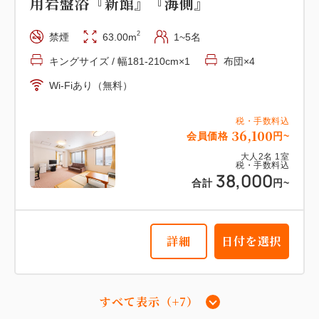
用岩盤浴『新館』『海側』
税・手数料込
2
禁煙
63.00m
1~5名
17,100
会員価格
円~
キングサイズ / 幅181-210cm×1
布団×4
大人
2
名
1
室
税・手数料込
18,000
Wi-Fiあり（無料）
合計
円~
税・手数料込
36,100
会員価格
円~
詳細
日付を選択
大人
2
名
1
室
税・手数料込
38,000
合計
円~
【スーペリア和室】17平米 『本
詳細
日付を選択
館』 『海側眺望』
2
禁煙
17.00m
1~3名
布団×3
すべて表示（+7）