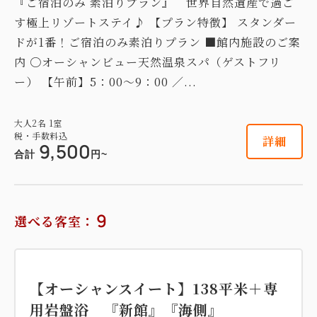
『ご宿泊のみ 素泊りプラン』 世界自然遺産で過ご
税・手数料込
2
禁煙
31.00m
1~3名
18,000
す極上リゾートステイ♪ 【プラン特徴】 スタンダー
合計
円~
セミダブルサイズ / 幅100-120cm×1
ドが1番！ご宿泊のみ素泊りプラン ■館内施設のご案
セミダブルサイズ / 幅100-120cm×1
布団×1
内 〇オーシャンビュー天然温泉スパ（ゲストフリ
詳細
日付を選択
ー） 【午前】5：00～9：00 ／...
Wi-Fiあり（無料）
税・手数料込
大人
2
名
1
室
19,000
会員価格
円~
税・手数料込
詳細
9,500
大人
2
名
1
室
合計
円~
税・手数料込
【スタンダード和室】14平米 『本
20,000
合計
円~
館』
9
選べる客室：
2
禁煙
13.40m
1~3名
布団×3
詳細
日付を選択
Wi-Fiあり（無料）
【オーシャンスイート】138平米＋専
税・手数料込
17,100
会員価格
円~
用岩盤浴 『新館』『海側』