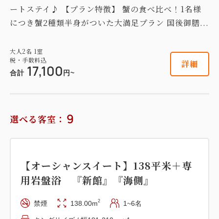
税・手数料込
ートステイ♪ 【プラン特徴】 蟹の食べ比べ！1名様
22,800
会員価格
円~
につき蟹2種類半身がついた大満足プラン 国後御膳...
大人
2
名
1
室
税・手数料込
24,000
合計
円~
【スタンダード和室】14平米 『本
大人
2
名
1
室
税・手数料込
詳細
館』
17,100
合計
円~
詳細
日付を選択
2
禁煙
13.40m
1~3名
布団×3
Wi-Fiあり（無料）
9
選べる客室：
税・手数料込
13,300
会員価格
円~
【和美麗】27平米＋専用岩盤浴付
大人
2
名
1
室
税・手数料込
【オーシャンスイート】138平米＋専
『新館』 『海側』
14,000
合計
円~
用岩盤浴 『新館』『海側』
2
禁煙
31.00m
1~3名
布団×3
2
禁煙
138.00m
1~6名
Wi-Fiあり（無料）
詳細
日付を選択