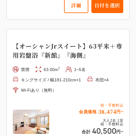
詳細
日付を選択
大人
2
名
1
室
税・手数料込
16,000
合計
円~
詳細
日付を選択
【オーシャンJrスイート】63平米＋専
用岩盤浴『新館』『海側』
2
禁煙
63.00m
1~5名
【スーペリア洋室】17平米 『本
キングサイズ / 幅181-210cm×1
布団×4
館』 『海側眺望』
Wi-Fiあり（無料）
2
禁煙
17.00m
1~3名
布団×3
税・手数料込
38,474
会員価格
円~
Wi-Fiあり（無料）
大人
2
名
1
室
税・手数料込
40,500
税・手数料込
合計
円~