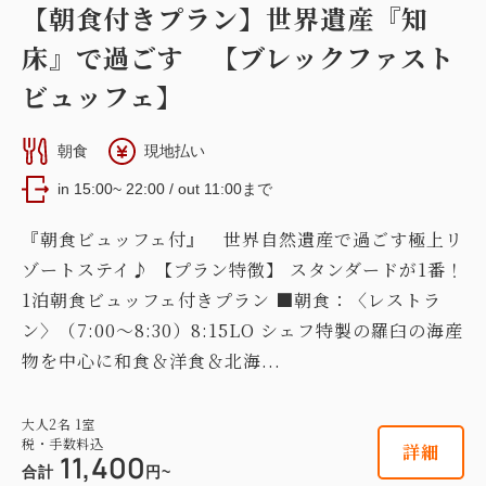
【朝食付きプラン】世界遺産『知
Wi-Fiあり（無料）
床』で過ごす 【ブレックファスト
税・手数料込
ビュッフェ】
15,200
会員価格
円~
【スーペリア和洋室】31平米＋専用岩
大人
2
名
1
室
盤浴付 『新館』『海側』
税・手数料込
朝食
現地払い
16,000
合計
円~
in 15:00~ 22:00 / out 11:00まで
2
禁煙
31.00m
1~3名
セミダブルサイズ / 幅100-120cm×1
『朝食ビュッフェ付』 世界自然遺産で過ごす極上リ
詳細
日付を選択
セミダブルサイズ / 幅100-120cm×1
布団×1
ゾートステイ♪ 【プラン特徴】 スタンダードが1番！
1泊朝食ビュッフェ付きプラン ■朝食：〈レストラ
Wi-Fiあり（無料）
ン〉（7:00～8:30）8:15LO シェフ特製の羅臼の海産
物を中心に和食＆洋食＆北海...
税・手数料込
24,700
会員価格
円~
【スタンダード和室】14平米 『本
大人
2
名
1
室
大人
2
名
1
室
税・手数料込
館』
26,000
税・手数料込
詳細
合計
円~
11,400
合計
円~
2