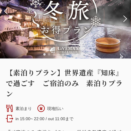
20,000
合計
円~
Wi-Fiあり（無料）
税・手数料込
詳細
日付を選択
24,700
会員価格
円~
大人
2
名
1
室
税・手数料込
26,000
合計
円~
【スタンダード洋室】14平米 『本
【素泊りプラン】世界遺産『知床』
詳細
日付を選択
館』
で過ごす ご宿泊のみ 素泊りプラ
2
禁煙
13.40m
1~3名
布団×3
ン
Wi-Fiあり（無料）
素泊まり
現地払い
【スーペリア和洋室】31平米＋専用岩
税・手数料込
in 15:00~ 22:00 / out 11:00まで
17,100
盤浴付 『新館』『海側』
会員価格
円~
大人
2
名
1
室