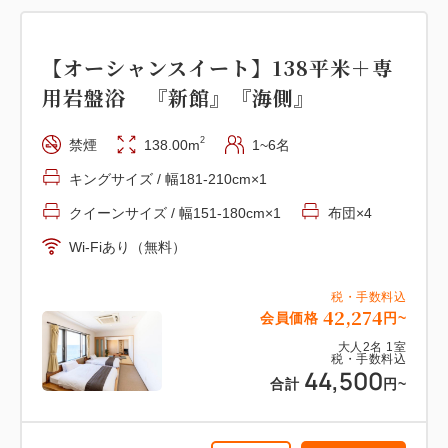
税・手数料込
18,000
合計
円~
【オーシャンスイート】138平米＋専
【スタンダード和室】14平米 『本
用岩盤浴 『新館』『海側』
館』
詳細
日付を選択
2
禁煙
138.00m
1~6名
2
禁煙
13.40m
1~3名
布団×3
キングサイズ / 幅181-210cm×1
Wi-Fiあり（無料）
クイーンサイズ / 幅151-180cm×1
布団×4
【和美麗】27平米＋専用岩盤浴付
税・手数料込
Wi-Fiあり（無料）
11,400
会員価格
円~
『新館』 『海側』
大人
2
名
1
室
税・手数料込
税・手数料込
42,274
会員価格
円~
12,000
2
禁煙
31.00m
1~3名
布団×3
合計
円~
大人
2
名
1
室
税・手数料込
Wi-Fiあり（無料）
44,500
合計
円~
詳細
日付を選択
税・手数料込
15,200
会員価格
円~