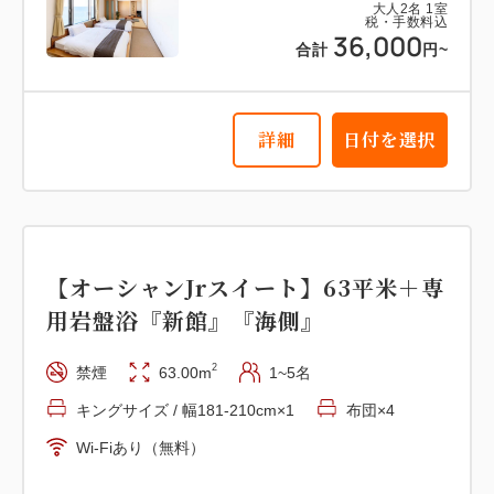
大人
2
名
1
室
税・手数料込
36,000
合計
円~
詳細
日付を選択
詳細
日付を選択
【スーペリア洋室】17平米 『本
館』 『海側眺望』
【オーシャンJrスイート】63平米＋専
2
禁煙
17.00m
1~3名
布団×3
用岩盤浴『新館』『海側』
Wi-Fiあり（無料）
2
禁煙
63.00m
1~5名
税・手数料込
キングサイズ / 幅181-210cm×1
布団×4
19,000
会員価格
円~
Wi-Fiあり（無料）
大人
2
名
1
室
税・手数料込
20,000
合計
円~