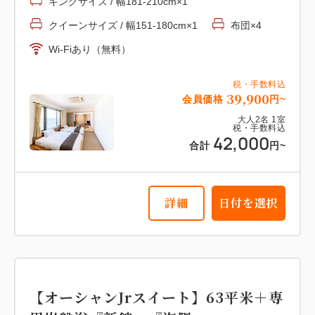
キングサイズ / 幅181-210cm×1
税・手数料込
クイーンサイズ / 幅151-180cm×1
布団×4
20,900
会員価格
円~
Wi-Fiあり（無料）
大人
2
名
1
室
税・手数料込
22,000
合計
円~
税・手数料込
39,900
会員価格
円~
大人
2
名
1
室
税・手数料込
詳細
日付を選択
42,000
合計
円~
詳細
日付を選択
【スーペリア洋室】17平米 『本
館』 『海側眺望』
2
禁煙
17.00m
1~3名
布団×3
【オーシャンJrスイート】63平米＋専
Wi-Fiあり（無料）