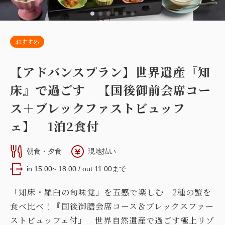
30,000
合計
円~
おすすめ
【スタンダード洋室】14平米 『本
詳細
日付を選択
館』
【アドバンスプラン】世界遺産『知
2
禁煙
13.40m
1~3名
布団×3
床』で過ごす 【国後御前会席コー
Wi-Fiあり（無料）
ス＋ブレックファストビュッフ
【スーペリア和洋室】31平米＋専用岩
ェ】 1泊2食付
盤浴付 『新館』『海側』
税・手数料込
13,300
会員価格
円~
2
朝食・夕食
現地払い
大人
2
名
1
室
禁煙
31.00m
1~3名
税・手数料込
14,000
セミダブルサイズ / 幅100-120cm×1
in 15:00~ 18:00 / out 11:00まで
合計
円~
セミダブルサイズ / 幅100-120cm×1
布団×1
「知床・羅臼の旬味覚」を五感で楽しむ 2種の蟹を
Wi-Fiあり（無料）
食べ比べ！『国後御膳会席コース＆ブレックスファー
詳細
日付を選択
ストビュッフェ付』 世界自然遺産で過ごす極上リゾ