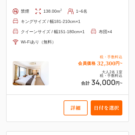
大人
2
名
1
室
【和美麗】27平米＋専用岩盤浴付
税・手数料込
18,000
2
禁煙
138.00m
1~6名
『新館』 『海側』
合計
円~
キングサイズ / 幅181-210cm×1
2
禁煙
31.00m
1~3名
布団×3
クイーンサイズ / 幅151-180cm×1
布団×4
詳細
日付を選択
Wi-Fiあり（無料）
Wi-Fiあり（無料）
税・手数料込
税・手数料込
17,100
会員価格
円~
32,300
会員価格
円~
大人
2
名
1
室
大人
2
名
1
室
税・手数料込
税・手数料込
18,000
34,000
合計
円~
合計
円~
詳細
日付を選択
詳細
日付を選択