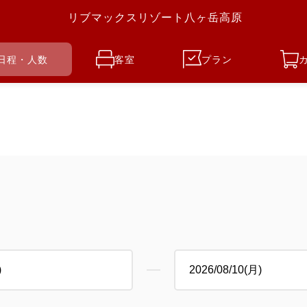
リブマックスリゾート八ヶ岳高原
日程・人数
客室
プラン