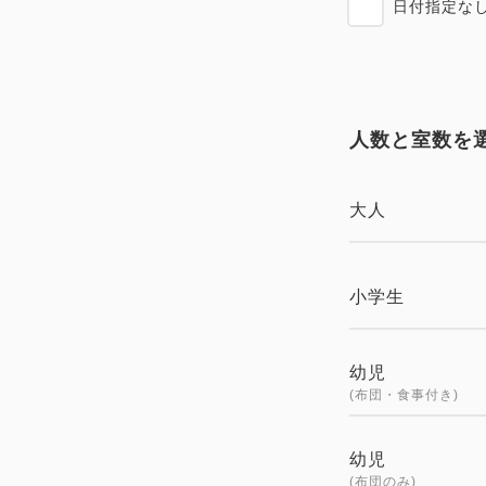
日付指定な
人数と室数を
大人
小学生
幼児
(布団・食事付き)
幼児
(布団のみ)