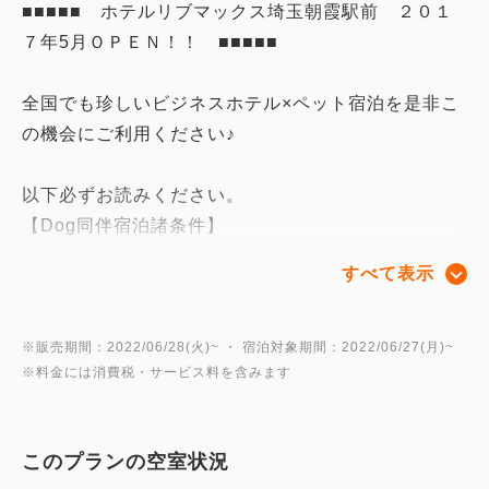
■■■■■ ホテルリブマックス埼玉朝霞駅前 ２０１
７年5月ＯＰＥＮ！！ ■■■■■
全国でも珍しいビジネスホテル×ペット宿泊を是非こ
の機会にご利用ください♪
以下必ずお読みください。
【Dog同伴宿泊諸条件】
○小型犬限定 10kg以下のワンちゃん
すべて表示
○1部屋につき1Dogまで料金に含まれます。1匹追加
ごとに2，000円を頂戴いたします。（最大2Dogs）
○ロビーでの移動は、ケージか抱きかかえてのご移動
※販売期間：2022/06/28(火)~ ・ 宿泊対象期間：2022/06/27(月)~
※料金には消費税・サービス料を含みます
をお願い致します。他のお客様がいらっしゃる際は、
ご配慮をお願い致します。
○トイレの処理や無駄吠えをしないなど、しつけなど
このプランの空室状況
ができているワンちゃんに限ります。