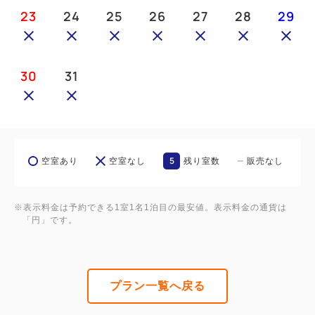
ご提出いただけない場合、ご宿泊をお受けいたしかね
23
24
25
26
27
28
29
ますので、予めご了承ください。
○お部屋タイプは、ホテルおまかせとなります。
30
31
【追加備品】
〇フード用食器 1皿
〇水飲用食器 1皿
〇ペットシート 2枚 ※1日※
5
空室あり
空室なし
残り室数
販売なし
～ホテルまでのアクセス～
東武東上線「朝霞」駅 南口 徒歩3分
※表示料金は予約できる1室1名1泊目の最安値。表示料金の通貨は
「円」です。
◆全プラン共通案内◆
□料金は前払い制でございます。
□大浴場有 男性限定 営業時間16：00～22：00時
プラン一覧へ戻る
□当ホテルに駐車場・駐輪場は御座いません。