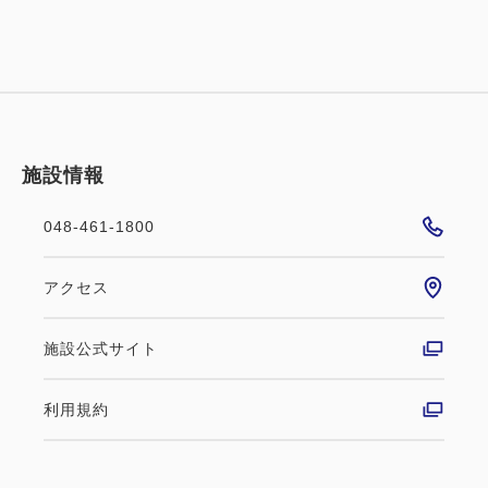
【営業時間】
※チェックイン可能時間 15:00～22:30まで
※フロント営業時間 12：00～23：00まで
…ご到着が22：30以降になる場合は、お手数です
が、必ず事前に到着時間のご連絡お願い致します。
【連泊清掃について】
施設情報
□連泊中の清掃・タオル交換・アメニティの補充は希
望制でございます。（無料）
048-461-1800
※清掃希望のお客様は午前１１時までに清掃札を出し
て頂きますようお願い致します。
アクセス
施設公式サイト
利用規約