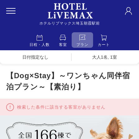
ホテルリブマックス埼玉朝霞駅前
日程・人数
客室
プラン
カート
日付指定なし
大人1名, 1室
【Dog×Stay】～ワンちゃん同伴宿
泊プラン～【素泊り】
検索した条件に該当する客室がありません