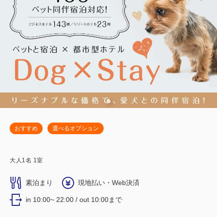
おすすめ
選べるオプション
大人
1
名
1
室
素泊まり
現地払い・Web決済
in 10:00~ 22:00 / out 10:00まで