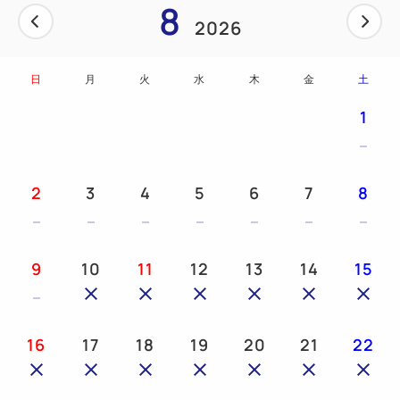
8
○1年以内に狂犬病予防ワクチン及び5種以上の混合ワ
2026
クチンを受けていること。
※証明書をご持参ください※
日
月
火
水
木
金
土
【注意事項】
1
○客室内にペットのみを残して極力外出しないでくだ
さい。
○ペットが不慮の事故やケガを負った場合にも、ホテ
2
3
4
5
6
7
8
ルは一切責任を負いかねます。
○ホテル内でのトラブル等については、責任を負いか
ねますのであらかじめご了承ください。
9
10
11
12
13
14
15
〇ペット用フードなどの準備はございませんので、ご
用意をお願い致します。
そのほか、本プランのご利用にあたり【ペット同伴宿
16
17
18
19
20
21
22
泊規約】を宿泊当日に同意及び署名をお願い致しま
す。