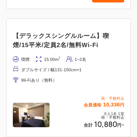
【デラックスシングルルーム】喫
煙/15平米/定員2名/無料Wi-Fi
2
喫煙
15.00m
1~2名
ダブルサイズ / 幅131-150cm×1
Wi-Fiあり（無料）
税・手数料込
10,336
会員価格
円
大人
1
名
1
室
税・手数料込
10,880
合計
円
~