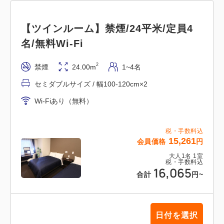
【ツインルーム】禁煙/24平米/定員4
名/無料Wi-Fi
2
禁煙
24.00m
1~4名
セミダブルサイズ / 幅100-120cm×2
Wi-Fiあり（無料）
税・手数料込
15,261
会員価格
円
大人
1
名
1
室
税・手数料込
16,065
合計
円
~
日付を選択