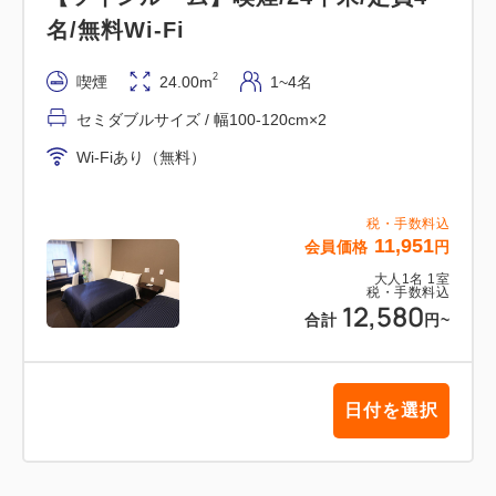
名/無料Wi-Fi
2
喫煙
24.00m
1~4名
セミダブルサイズ / 幅100-120cm×2
Wi-Fiあり（無料）
税・手数料込
11,951
会員価格
円
大人
1
名
1
室
税・手数料込
12,580
合計
円
~
日付を選択