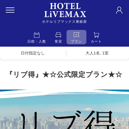
ホテルリブマックス東銀座
日程・人数
客室
プラン
カート
日付指定なし
大人1名, 1室
『リブ得』★☆公式限定プラン★☆