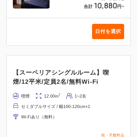
10,880
合計
円
~
日付を選択
【スーペリアシングルルーム】喫
煙/12平米/定員2名/無料Wi-Fi
2
喫煙
12.00m
1~2名
セミダブルサイズ / 幅100-120cm×1
Wi-Fiあり（無料）
税・手数料込