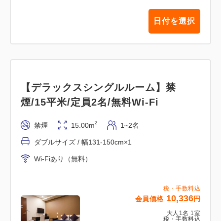
日付を選択
【デラックスシングルルーム】禁
煙/15平米/定員2名/無料Wi-Fi
2
禁煙
15.00m
1~2名
ダブルサイズ / 幅131-150cm×1
Wi-Fiあり（無料）
税・手数料込
10,336
会員価格
円
大人
1
名
1
室
税・手数料込