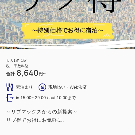
大人
1
名
1
室
税・手数料込
8,640
合計
円~
素泊まり
現地払い・Web決済
in 15:00~ 29:00 / out 10:00まで
～リブマックスからの新提案～
リブ得でお得にお気軽に。