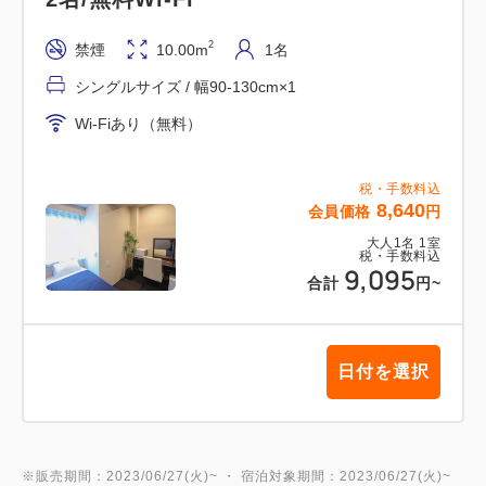
2
禁煙
10.00m
1名
シングルサイズ / 幅90-130cm×1
Wi-Fiあり（無料）
税・手数料込
8,640
会員価格
円
大人
1
名
1
室
税・手数料込
9,095
合計
円
~
日付を選択
※販売期間：2023/06/27(火)~ ・ 宿泊対象期間：2023/06/27(火)~