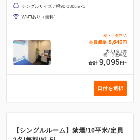
シングルサイズ / 幅90-130cm×1
Wi-Fiあり（無料）
税・手数料込
8,640
会員価格
円
大人
1
名
1
室
税・手数料込
9,095
合計
円
~
日付を選択
【シングルルーム】禁煙/10平米/定員
2名/無料Wi-Fi