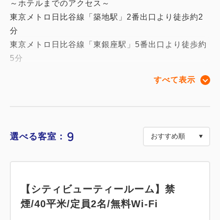
～ホテルまでのアクセス～
東京メトロ日比谷線「築地駅」2番出口より徒歩約2
分
東京メトロ日比谷線「東銀座駅」5番出口より徒歩約
5分
都営浅草線「東銀座駅」A7番出口より徒歩約6分
すべて表示
東京メトロ有楽町線「新富町駅」4番出口より徒歩約
5分
↓↓下記のご案内を必ずご確認下さい(当プランご利用
9
選べる客室：
のお客様は下記ご案内をご確認頂き、同意されたもの
とみなします。)
☆チェックイン時間 15:00～29:00まで
※チェックイン予定時刻が変更になる場合には必ずホ
【シティビューティールーム】禁
テルリブマックス東銀座(03-3547-0550)までご連絡
煙/40平米/定員2名/無料Wi-Fi
をお願い致します。