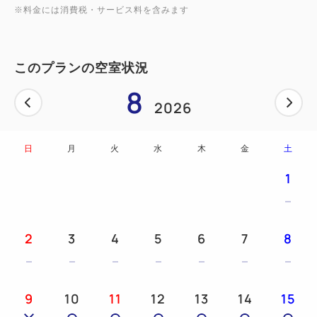
※料金には消費税・サービス料を含みます
このプランの空室状況
8
2026
日
月
火
水
木
金
土
1
2
3
4
5
6
7
8
9
10
11
12
13
14
15