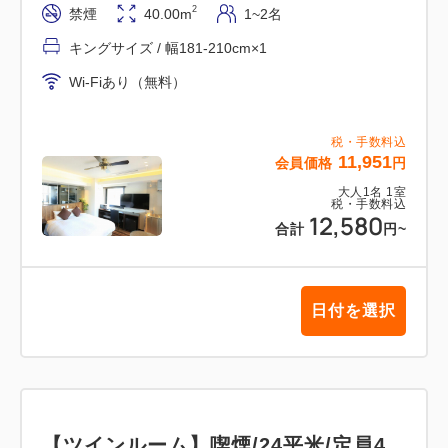
2
禁煙
40.00m
1~2名
◆連泊の客室清掃について◆
キングサイズ / 幅181-210cm×1
□連泊中の清掃・タオル交換・アメニティの補充は希
Wi-Fiあり（無料）
望制でございます。（無料）
※清掃希望のお客様は午前１１時までに清掃札を出し
税・手数料込
て頂きますようお願い致します。
11,951
会員価格
円
ゴミ袋に関しましては、連日回収致します。午前8：
大人
1
名
1
室
00～12：00までに袋に纏めてお部屋の外(廊下)にお
税・手数料込
12,580
合計
円
~
出しください。スタッフが回収させて頂きます。
※お部屋内に置かれている場合は回収出来兼ねますの
日付を選択
【ツインルーム】喫煙/24平米/定員4