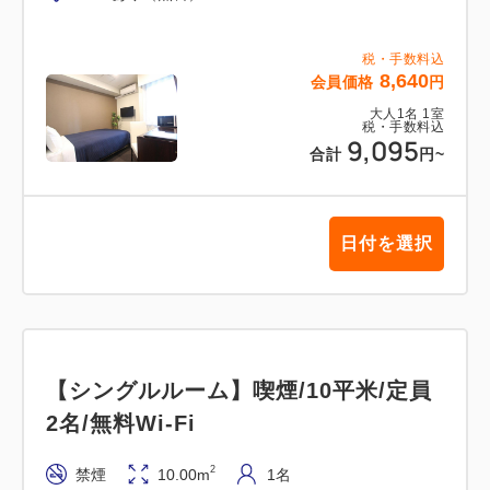
税・手数料込
8,640
会員価格
円
大人
1
名
1
室
税・手数料込
9,095
合計
円
~
日付を選択
【シングルルーム】喫煙/10平米/定員
2名/無料Wi-Fi
2
禁煙
10.00m
1名