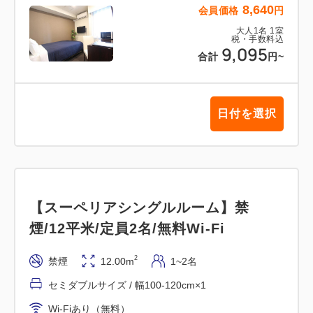
8,640
会員価格
円
大人
1
名
1
室
税・手数料込
9,095
合計
円
~
日付を選択
【スーペリアシングルルーム】禁
煙/12平米/定員2名/無料Wi-Fi
2
禁煙
12.00m
1~2名
セミダブルサイズ / 幅100-120cm×1
Wi-Fiあり（無料）