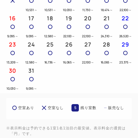
10,531
～
10,531
～
10,030
～
11,730
～
18,474
～
22,100
～
16
17
18
19
20
21
22
9,095
～
9,095
～
12,580
～
22,100
～
22,100
～
24,310
～
26,520
～
23
24
25
26
27
28
29
13,209
～
12,580
～
16,736
～
16,065
～
22,100
～
16,065
～
23,375
～
30
31
10,030
～
9,095
～
5
空室あり
空室なし
残り室数
販売なし
※表示料金は予約できる1室1名1泊目の最安値。表示料金の通貨は
「円」です。