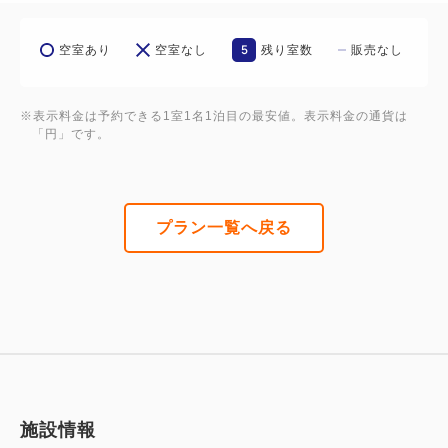
5
空室あり
空室なし
残り室数
販売なし
※表示料金は予約できる1室1名1泊目の最安値。表示料金の通貨は
「円」です。
プラン一覧へ戻る
施設情報