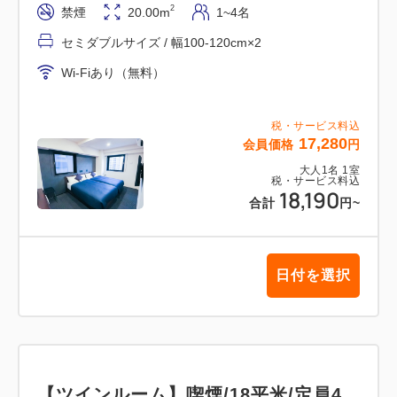
す様お願い申し上げます。
2
禁煙
20.00m
1~4名
セミダブルサイズ / 幅100-120cm×2
Wi-Fiあり（無料）
税・サービス料込
17,280
会員価格
円
大人
1
名
1
室
税・サービス料込
18,190
合計
円
~
日付を選択
【ツインルーム】喫煙/18平米/定員4