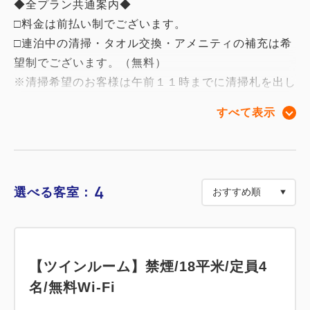
◆全プラン共通案内◆
□料金は前払い制でございます。
□連泊中の清掃・タオル交換・アメニティの補充は希
望制でございます。（無料）
※清掃希望のお客様は午前１１時までに清掃札を出し
て頂きますようお願い致します。
すべて表示
ゴミ袋に関しましては、連日回収致します。午前8：
00～12：00までに袋に纏めてお部屋の外(廊下)にお
出しください。スタッフが回収させて頂きます。
※お部屋内に置かれている場合は回収出来兼ねますの
4
選べる客室：
で、ご了承ください。
【オンラインカード決済を選択されたお客様へ】
【ツインルーム】禁煙/18平米/定員4
領収書の発行はWEBページからご印刷可能です。
名/無料Wi-Fi
施設からの発行は出来かねますので予めご了承頂きま