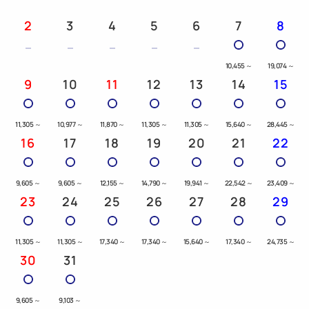
2
3
4
5
6
7
8
10,455
～
19,074
～
9
10
11
12
13
14
15
11,305
～
10,977
～
11,870
～
11,305
～
11,305
～
15,640
～
28,445
～
16
17
18
19
20
21
22
9,605
～
9,605
～
12,155
～
14,790
～
19,941
～
22,542
～
23,409
～
23
24
25
26
27
28
29
11,305
～
11,305
～
17,340
～
17,340
～
15,640
～
17,340
～
24,735
～
30
31
9,605
～
9,103
～