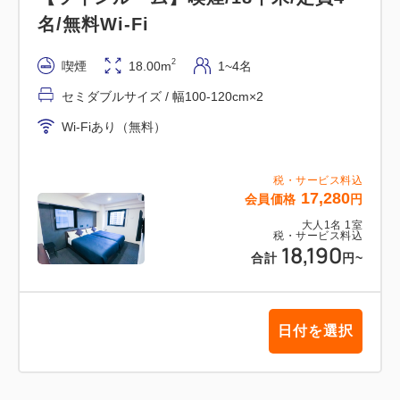
名/無料Wi-Fi
2
喫煙
18.00m
1~4名
セミダブルサイズ / 幅100-120cm×2
Wi-Fiあり（無料）
税・サービス料込
17,280
会員価格
円
大人
1
名
1
室
税・サービス料込
18,190
合計
円
~
日付を選択