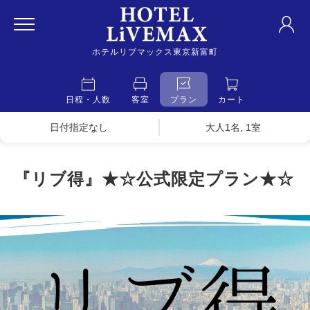
ホテルリブマックス東京新富町
日程・人数
客室
プラン
カート
日付指定なし
大人1名, 1室
『リブ得』★☆公式限定プラン★☆