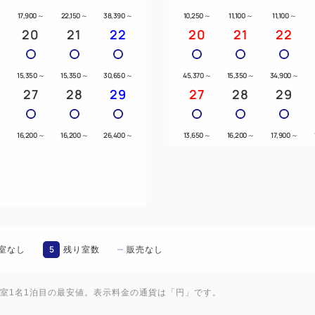
～
17,900
～
22,150
～
38,390
～
10,250
～
11,100
～
11,100
～
20
21
22
20
21
22
～
15,350
～
15,350
～
30,650
～
45,370
～
15,350
～
34,900
～
27
28
29
27
28
29
～
16,200
～
16,200
～
26,400
～
13,650
～
16,200
～
17,900
～
5
室なし
残り室数
販売なし
1室1名1泊目の最安値。表示料金の通貨は「円」です。