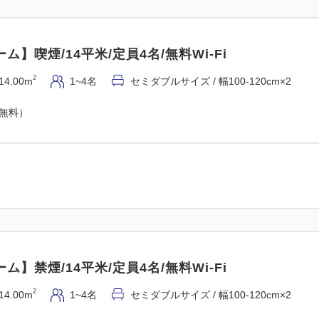
【ドリンク】
ホットコーヒー・アイスコー
ム】喫煙/14平米/定員4名/無料Wi-Fi
ンジジュースなど
2
14.00m
1~4名
セミダブルサイズ / 幅100-120cm×2
※この中からお選びいただけ
（無料）
※本プランご予約のお客様に
す。
※朝食はテイクアウトでお部
【朝食会場】
マックスカフェホテル立川駅
【朝食提供時間】
ム】禁煙/14平米/定員4名/無料Wi-Fi
AM7：00～AM10:00まで
2
14.00m
1~4名
セミダブルサイズ / 幅100-120cm×2
～ホテルまでのアクセス～