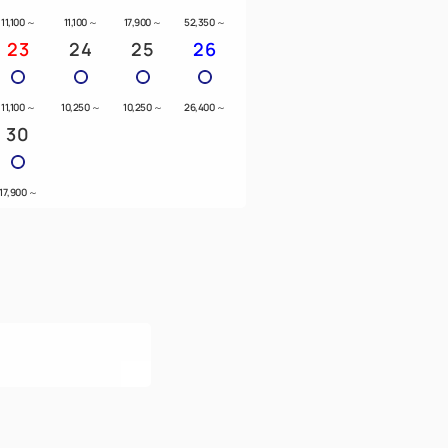
11,100
～
11,100
～
17,900
～
52,350
～
23
24
25
26
11,100
～
10,250
～
10,250
～
26,400
～
30
17,900
～