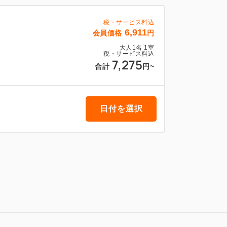
税・サービス料込
6,911
会員価格
円
大人
1
名
1
室
税・サービス料込
7,275
合計
円
~
日付を選択