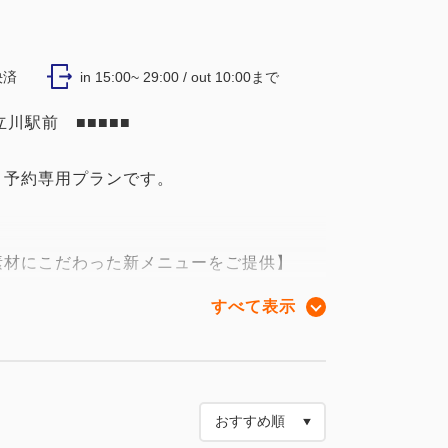
決済
in 15:00~ 29:00 / out 10:00まで
川駅前 ■■■■■
ト予約専用プランです。
。
素材にこだわった新メニューをご提供】
ャルティコーヒーをはじめ、
すべて表示
クロックムッシュをご賞味下さい。
ロックムッシュ、ミネストローネ、
ルエッグ