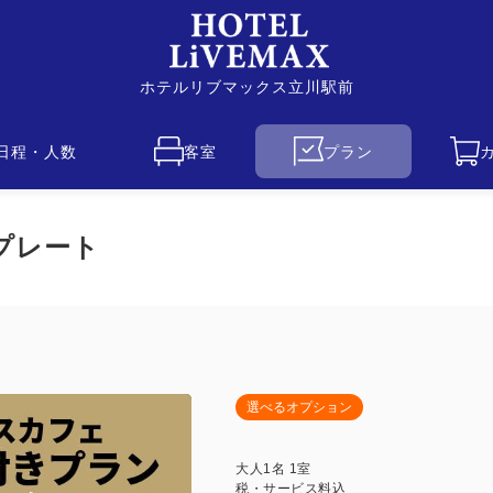
ホテルリブマックス立川駅前
日程・人数
客室
プラン
プレート
選べるオプション
大人
1
名
1
室
税・サービス料込