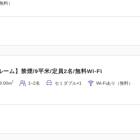
（無料）
JR各線「立川」駅南口 徒歩 約
多摩都市モノレール線「立川南
◆連泊の客室清掃について◆
□連泊中の清掃・タオル交換
（無料）
※清掃希望のお客様は午前１
願い致します。
ーム】禁煙/9平米/定員2名/無料Wi-Fi
【オンラインカード決済を選
2
9.00m
1~2名
セミダブル×1
Wi-Fiあり（無料）
領収書の発行はWEBページか
施設からの発行は出来かねま