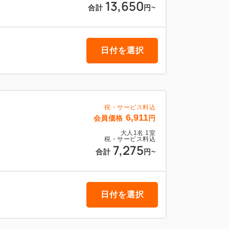
13,650
5分
合計
円
~
」駅 徒歩約6分
日付を選択
・アメニティの補充は希望制でございます。
１時までに清掃札を出して頂きますようお
税・サービス料込
6,911
会員価格
円
大人
1
名
1
室
択されたお客様へ】
税・サービス料込
7,275
らご印刷可能です。
合計
円
~
すので予めご了承頂きます様お願い申し上
日付を選択