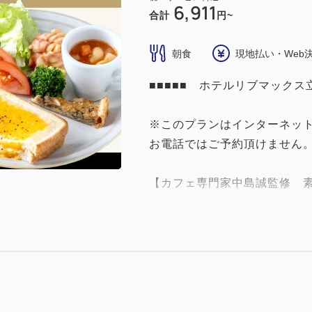
6,911
合計
円~
朝食
現地払い・Web
■■■■■ ホテルリブマックス立
※このプランはインターネッ
お電話ではご予約頂けません
【カフェ専門家中島誠監修 
厳選された当店自慢のスペシ
今回の為に特別に考案された
【メニュー】
サラダ、野菜のキッシュ、ク
マカロニサラダ、スクランブ