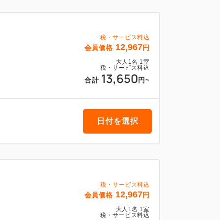
ヒー・ホットティー・アイスティー・オレ
税・サービス料込
12,967
会員価格
円
ます。
大人
1
名
1
室
税・サービス料込
13,650
合計
円
~
はチェックインの際に朝食券をお渡ししま
屋でゆっくり召し上がる事もできます。
日付を選択
前「リブマックス立川駅前 1階」
税・サービス料込
12,967
会員価格
円
大人
1
名
1
室
税・サービス料込