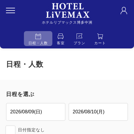
ホテルリブマックス博多中洲
日程・人数
客室
プラン
カート
日程・人数
日程を選ぶ
日付指定なし