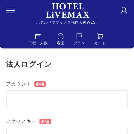
ホテルリブマックス福岡天神WEST
日程・人数
客室
プラン
カート
法人ログイン
アカウント
必須
アクセスキー
必須