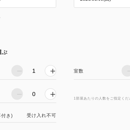
し
選ぶ
室数
1部屋あたりの人数をご指定くだ
受け入れ不可
事付き)