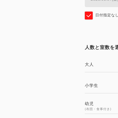
日付指定な
人数と室数を
大人
小学生
幼児
(布団・食事付き)