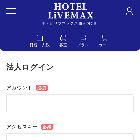
ホテルリブマックス仙台国分町
日程・人数
客室
プラン
カート
法人ログイン
アカウント
必須
アクセスキー
必須