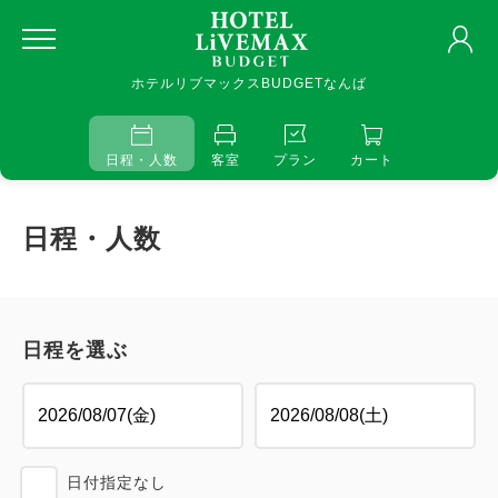
ホテルリブマックスBUDGETなんば
日程・人数
客室
プラン
カート
日程・人数
日程を選ぶ
日付指定なし