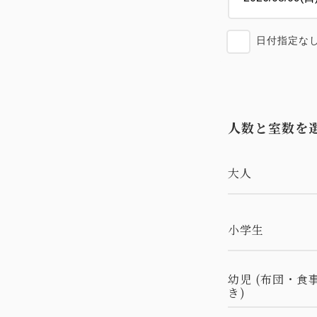
日付指定な
人数と室数を
大人
小学生
幼児 (布団・食
き)