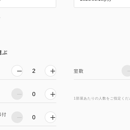
し
選ぶ
室数
1部屋あたりの人数をご指定くだ
事付