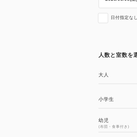
日付指定な
人数と室数を
大人
小学生
幼児
(布団・食事付き)