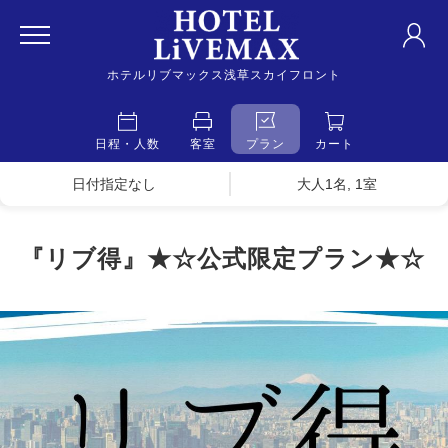
ホテルリブマックス浅草スカイフロント
日程・人数
客室
プラン
カート
日付指定なし
大人1名, 1室
『リブ得』★☆公式限定プラン★☆