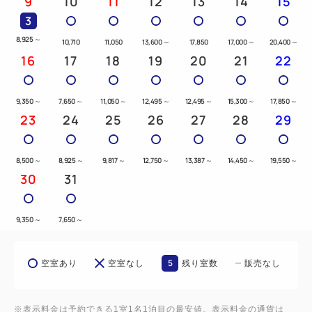
9
10
11
12
13
14
15
3
8,925
～
10,710
11,050
13,600
～
17,850
17,000
～
20,400
～
16
17
18
19
20
21
22
9,350
～
7,650
～
11,050
～
12,495
～
12,495
～
15,300
～
17,850
～
23
24
25
26
27
28
29
8,500
～
8,925
～
9,817
～
12,750
～
13,387
～
14,450
～
19,550
～
30
31
9,350
～
7,650
～
5
空室あり
空室なし
残り室数
販売なし
※表示料金は予約できる1室1名1泊目の最安値。表示料金の通貨は