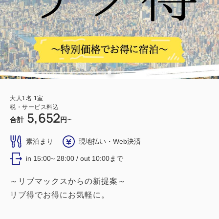
大人
1
名
1
室
税・サービス料込
5,652
合計
円~
素泊まり
現地払い・Web決済
in 15:00~ 28:00 / out 10:00まで
～リブマックスからの新提案～
リブ得でお得にお気軽に。