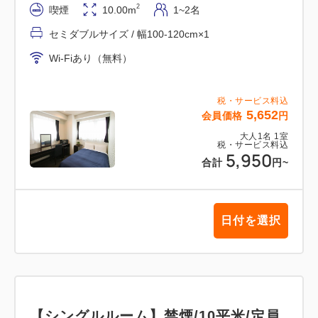
望制でございます。（無料）
2
喫煙
10.00m
1~2名
※清掃希望のお客様は午前１１時までに清掃札を出し
セミダブルサイズ / 幅100-120cm×1
て頂きますようお願い致します。
Wi-Fiあり（無料）
ゴミ袋に関しましては、連日回収致します。午前8：
00～11：00までに袋に纏めてお部屋の外(廊下)にお
税・サービス料込
出しください。スタッフが回収させて頂きます。
5,652
会員価格
円
※お部屋内に置かれている場合は回収出来兼ねますの
大人
1
名
1
室
で、ご了承ください。
税・サービス料込
5,950
合計
円
~
日付を選択
【シングルルーム】禁煙/10平米/定員