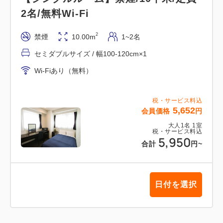
2名/無料Wi-Fi
2
禁煙
10.00m
1~2名
セミダブルサイズ / 幅100-120cm×1
Wi-Fiあり（無料）
税・サービス料込
5,652
会員価格
円
大人
1
名
1
室
税・サービス料込
5,950
合計
円
~
日付を選択