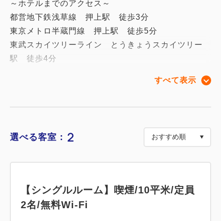
～ホテルまでのアクセス～
都営地下鉄浅草線 押上駅 徒歩3分
東京メトロ半蔵門線 押上駅 徒歩5分
東武スカイツリーライン とうきょうスカイツリー
駅 徒歩4分
すべて表示
【営業時間】
☆チェックイン時間 １５:００～２8:0０まで
☆フロント営業時間 08:００～２３:００まで
※チェックイン予定時刻が変更になる場合には、
2
選べる客室：
必ずホテルまでご連絡をお願い致します
ご連絡がつかない場合ご予約を取消させて頂く場合が
ございます。
【シングルルーム】喫煙/10平米/定員
◆連泊の客室清掃について◆
2名/無料Wi-Fi
□連泊中の清掃・タオル交換・アメニティの補充は希