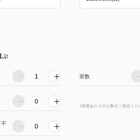
し
選ぶ
室数
1部屋あたりの人数をご指定くだ
事不