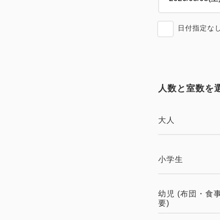
日付指定な
人数と室数を
大人
小学生
幼児 (布団・食
要)