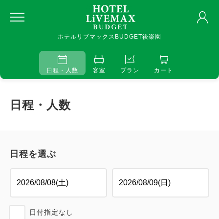
ホテルリブマックスBUDGET後楽園
日程・人数
客室
プラン
カート
日程・人数
日程を選ぶ
日付指定なし